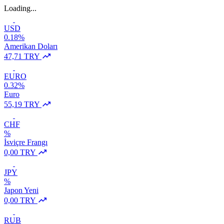
Loading...
USD
0.18%
Amerikan Doları
47,71 TRY
EURO
0.32%
Euro
55,19 TRY
CHF
%
İsviçre Frangı
0,00 TRY
JPY
%
Japon Yeni
0,00 TRY
RUB