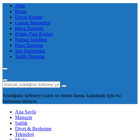
Altın
Borsa
Döviz Kurları
Gazete Manşetleri
Hava Durumu
Kripto Para Kurları
Namaz Vakitleri
Puan Durumu
Son Depremler
Trafik Durumu
Aradığınız kelimeyi yazın ve entera basın, kapatmak için esc
butonuna tıklayın.
Ana Sayfa
Magazin
Sağlık
Diyet & Beslenme
Teknoloji
Moda