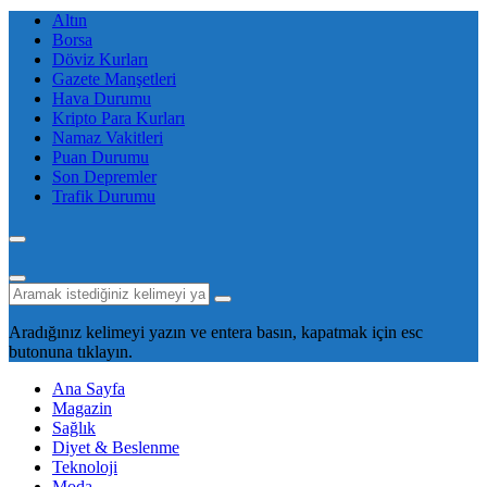
Altın
Borsa
Döviz Kurları
Gazete Manşetleri
Hava Durumu
Kripto Para Kurları
Namaz Vakitleri
Puan Durumu
Son Depremler
Trafik Durumu
Aradığınız kelimeyi yazın ve entera basın, kapatmak için esc
butonuna tıklayın.
Ana Sayfa
Magazin
Sağlık
Diyet & Beslenme
Teknoloji
Moda