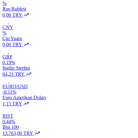
%
Rus Rublesi
0,00 TRY
CNY
%
Çin Yuanı
0,00 TRY
GBP
0.19%
İngiliz Sterlini
64,23 TRY
EURO/USD
-0.11%
Euro Amerikan Doları
1,15 TRY
BIST
0.44%
Bist 100
13.763,00 TRY