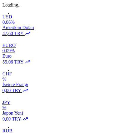
Loading...
USD
0.06%
Amerikan Doları
47,60 TRY
EURO
0.09%
Euro
55,06 TRY
CHF
%
İsviçre Frangı
0,00 TRY
JPY
%
Japon Yeni
0,00 TRY
RUB