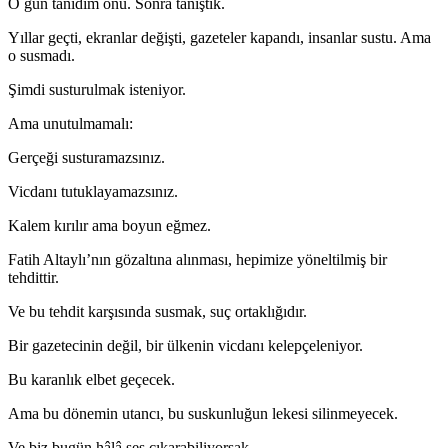
O gün tanıdım onu. Sonra tanıştık.
Yıllar geçti, ekranlar değişti, gazeteler kapandı, insanlar sustu. Ama
o susmadı.
Şimdi susturulmak isteniyor.
Ama unutulmamalı:
Gerçeği susturamazsınız.
Vicdanı tutuklayamazsınız.
Kalem kırılır ama boyun eğmez.
Fatih Altaylı’nın gözaltına alınması, hepimize yöneltilmiş bir
tehdittir.
Ve bu tehdit karşısında susmak, suç ortaklığıdır.
Bir gazetecinin değil, bir ülkenin vicdanı kelepçeleniyor.
Bu karanlık elbet geçecek.
Ama bu dönemin utancı, bu suskunluğun lekesi silinmeyecek.
Ve biz bugün hâlâ ses çıkarabiliyorsak,