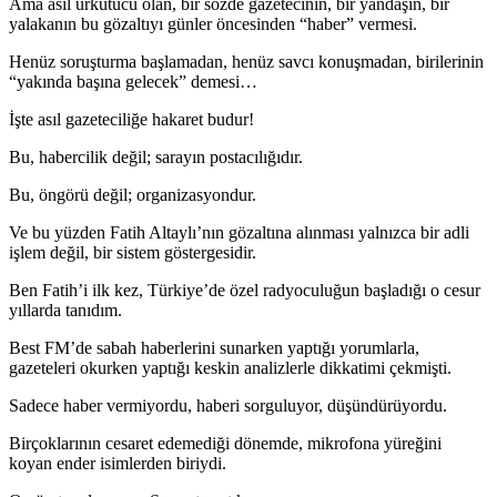
Ama asıl ürkütücü olan, bir sözde gazetecinin, bir yandaşın, bir
yalakanın bu gözaltıyı günler öncesinden “haber” vermesi.
Henüz soruşturma başlamadan, henüz savcı konuşmadan, birilerinin
“yakında başına gelecek” demesi…
İşte asıl gazeteciliğe hakaret budur!
Bu, habercilik değil; sarayın postacılığıdır.
Bu, öngörü değil; organizasyondur.
Ve bu yüzden Fatih Altaylı’nın gözaltına alınması yalnızca bir adli
işlem değil, bir sistem göstergesidir.
Ben Fatih’i ilk kez, Türkiye’de özel radyoculuğun başladığı o cesur
yıllarda tanıdım.
Best FM’de sabah haberlerini sunarken yaptığı yorumlarla,
gazeteleri okurken yaptığı keskin analizlerle dikkatimi çekmişti.
Sadece haber vermiyordu, haberi sorguluyor, düşündürüyordu.
Birçoklarının cesaret edemediği dönemde, mikrofona yüreğini
koyan ender isimlerden biriydi.