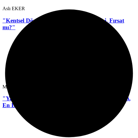
Aslı EKER
"Kentsel Dönüşümde Ev Almak: Risk mi, Fırsat
mı?"
Mehmet ÇINAR
"Yapay Zekâ: İnsanlığın En Büyük Yardımcısı mı,
En Büyük Sınavı mı?"