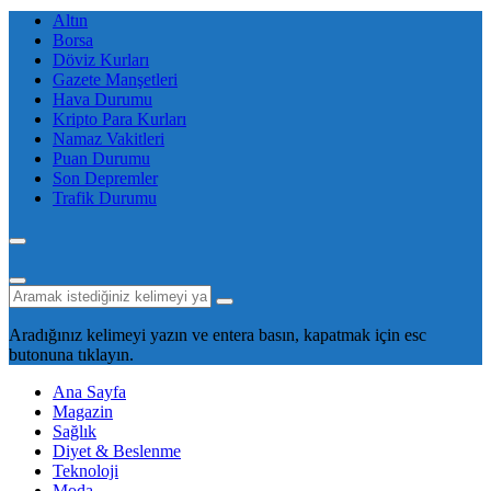
Altın
Borsa
Döviz Kurları
Gazete Manşetleri
Hava Durumu
Kripto Para Kurları
Namaz Vakitleri
Puan Durumu
Son Depremler
Trafik Durumu
Aradığınız kelimeyi yazın ve entera basın, kapatmak için esc
butonuna tıklayın.
Ana Sayfa
Magazin
Sağlık
Diyet & Beslenme
Teknoloji
Moda