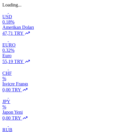
Loading...
USD
0.18%
Amerikan Doları
47,71 TRY
EURO
0.32%
Euro
55,19 TRY
CHF
%
İsviçre Frangı
0,00 TRY
JPY
%
Japon Yeni
0,00 TRY
RUB