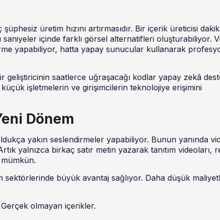
üphesiz üretim hızını artırmasıdır. Bir içerik üreticisi dakik
saniyeler içinde farklı görsel alternatifleri oluşturabiliyor. 
dirme yapabiliyor, hatta yapay sunucular kullanarak profesy
r geliştiricinin saatlerce uğraşacağı kodlar yapay zekâ dest
üçük işletmelerin ve girişimcilerin teknolojiye erişimini
 Yeni Dönem
ldukça yakın seslendirmeler yapabiliyor. Bunun yanında vi
 Artık yalnızca birkaç satır metin yazarak tanıtım videoları, 
ak mümkün.
im sektörlerinde büyük avantaj sağlıyor. Daha düşük maliyetl
 Gerçek olmayan içerikler.