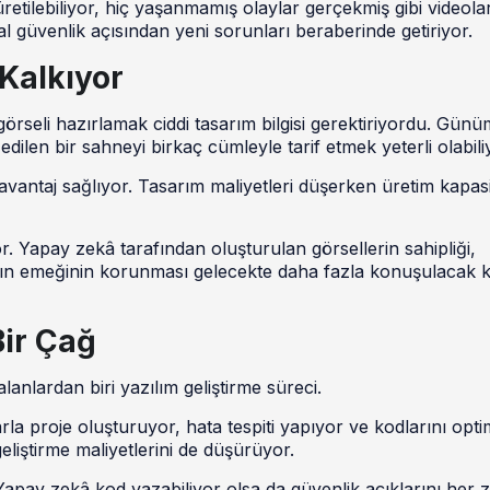
 üretilebiliyor, hiç yaşanmamış olaylar gerçekmiş gibi videola
jital güvenlik açısından yeni sorunları beraberinde getiriyor.
 Kalkıyor
görseli hazırlamak ciddi tasarım bilgisi gerektiriyordu. Gün
dilen bir sahneyi birkaç cümleyle tarif etmek yeterli olabili
avantaj sağlıyor. Tasarım maliyetleri düşerken üretim kapasi
or. Yapay zekâ tarafından oluşturulan görsellerin sahipliği,
ıların emeğinin korunması gelecekte daha fazla konuşulacak 
Bir Çağ
anlardan biri yazılım geliştirme süreci.
arla proje oluşturuyor, hata tespiti yapıyor ve kodlarını opti
eliştirme maliyetlerini de düşürüyor.
apay zekâ kod yazabiliyor olsa da güvenlik açıklarını her