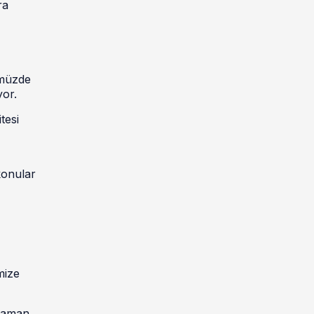
ra
ümüzde
yor.
tesi
konular
mize
 zaman