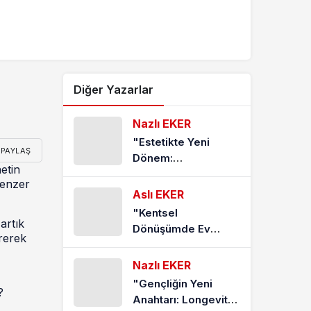
Diğer Yazarlar
Nazlı EKER
"Estetikte Yeni
PAYLAŞ
Dönem:
etin
Gençleşirken Doğal
benzer
Kalabilmek"
Aslı EKER
"Kentsel
artık
Dönüşümde Ev
irerek
Almak: Risk mi,
Fırsat mı?"
Nazlı EKER
"Gençliğin Yeni
?
Anahtarı: Longevity