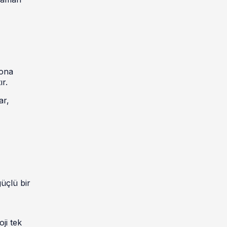
yona
r.
ar,
güçlü bir
ji tek