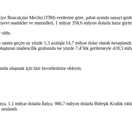
iye İhracatçılar Meclisi (TİM) verilerine göre, şubat ayında sanayi gru
myevi maddeler ve mamulleri, 1 milyar 358,6 milyon dolarla hazır giyim 
r oldu.
ş satımı geçen ay yüzde 1,3 azalışla 14,7 milyar dolar olarak hesapland
 oluşturan madencilik grubunda ise yüzde 7,4’lük gerilemeyle 418,5 milyo
da ulaşmak için bizi favorilerinize ekleyin.
nya, 1,1 milyar dolarla İtalya, 986,7 milyon dolarla Birleşik Krallık ol
sıralandı.