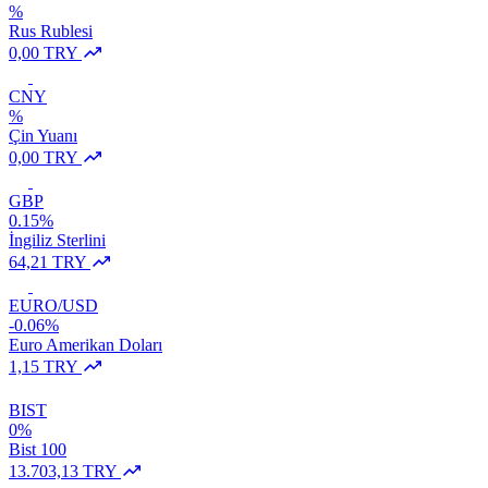
%
Rus Rublesi
0,00 TRY
CNY
%
Çin Yuanı
0,00 TRY
GBP
0.15%
İngiliz Sterlini
64,21 TRY
EURO/USD
-0.06%
Euro Amerikan Doları
1,15 TRY
BIST
0%
Bist 100
13.703,13 TRY