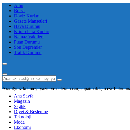
Altın
Borsa
Döviz Kurları
Gazete Manşetleri
Hava Durumu
Kripto Para Kurları
Namaz Vakitleri
Puan Durumu
Son Depremler
Trafik Durumu
Aradığınız kelimeyi yazın ve entera basın, kapatmak için esc butonuna
Ana Sayfa
Magazin
Sağlık
Diyet & Beslenme
Teknoloji
Moda
Ekonomi