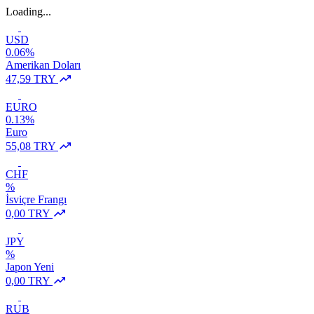
Loading...
USD
0.06%
Amerikan Doları
47,59 TRY
EURO
0.13%
Euro
55,08 TRY
CHF
%
İsviçre Frangı
0,00 TRY
JPY
%
Japon Yeni
0,00 TRY
RUB