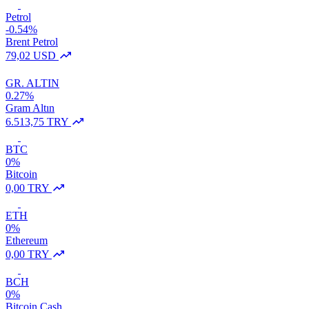
Petrol
-0.54%
Brent Petrol
79,02 USD
GR. ALTIN
0.27%
Gram Altın
6.513,75 TRY
BTC
0%
Bitcoin
0,00 TRY
ETH
0%
Ethereum
0,00 TRY
BCH
0%
Bitcoin Cash