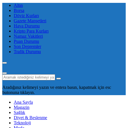
Altın
Borsa
Döviz Kurları
Gazete Manşetleri
Hava Durumu
Kripto Para Kurları
Namaz Vakitleri
Puan Durumu
Son Depremler
Trafik Durumu
Aradığınız kelimeyi yazın ve entera basın, kapatmak için esc
butonuna tıklayın.
Ana Sayfa
Magazin
Sağlık
Diyet & Beslenme
Teknoloji
Moda