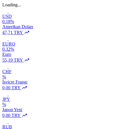
Loading...
USD
0.18%
Amerikan Doları
47,71 TRY
EURO
0.32%
Euro
55,19 TRY
CHF
%
İsviçre Frangı
0,00 TRY
JPY
%
Japon Yeni
0,00 TRY
RUB