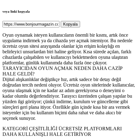
veya linki kopyala
Kopyala
Oyun oynamak isteyen kullanıcıların önemli bir kısmı, artık önce
uygulama indirmek ya da cihazda yer açmak istemiyor. Bu nedenle
ücretsiz oyun sitesi arayışında olanlar için erişim kolaylığı en
belirleyici unsurlardan biri haline geliyor. Kısa sürede açılan, farklı
cihazlarda çalışabilen ve kullanıcıyı bekletmeden oyuna ulaştıran
platformlar, günlük kullanımda daha fazla öne çıkıyor.
TARAYICIDAN OYUN AÇMAK NEDEN DAHA CAZİP
HALE GELDİ?
Dijital alışkanlıklar değiştikçe hız, artık sadece bir detay değil
doğrudan tercih nedeni oluyor. Ücretsiz oyun sitelerinde kullanıcılar,
oyuna ulaşmak için ne kadar az adım gerekiyorsa o deneyimi o
kadar olumlu değerlendiriyor. Tarayıcı üzerinden çalışan yapılar bu
yüzden ilgi görüyor; çünkü indirme, kurulum ve güncelleme gibi
süreçleri geri plana itiyor. Özellikle gün içinde kısa bir ara vermek
isteyenler için bu kullanım biçimi daha rahat ve daha akıcı bir
seçenek sunuyor.
KATEGORİ ÇEŞİTLİLİĞİ ÜCRETSİZ PLATFORMLARI
DAHA KULLANIŞLI HALE GETİRİYOR