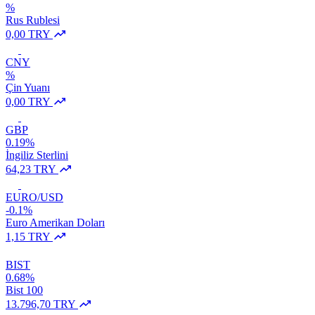
%
Rus Rublesi
0,00 TRY
CNY
%
Çin Yuanı
0,00 TRY
GBP
0.19%
İngiliz Sterlini
64,23 TRY
EURO/USD
-0.1%
Euro Amerikan Doları
1,15 TRY
BIST
0.68%
Bist 100
13.796,70 TRY