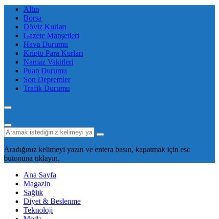
Altın
Borsa
Döviz Kurları
Gazete Manşetleri
Hava Durumu
Kripto Para Kurları
Namaz Vakitleri
Puan Durumu
Son Depremler
Trafik Durumu
Aradığınız kelimeyi yazın ve entera basın, kapatmak için esc
butonuna tıklayın.
Ana Sayfa
Magazin
Sağlık
Diyet & Beslenme
Teknoloji
Moda