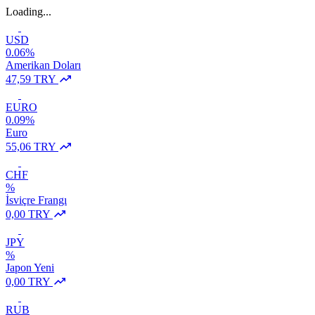
Loading...
USD
0.06%
Amerikan Doları
47,59 TRY
EURO
0.09%
Euro
55,06 TRY
CHF
%
İsviçre Frangı
0,00 TRY
JPY
%
Japon Yeni
0,00 TRY
RUB