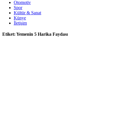
Otomotiv
Spor
Kültür & Sanat
Künye
İletişim
Etiket:
Yemenin 5 Harika Faydası