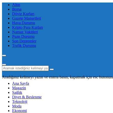
Altın
Borsa
Döviz Kurları
Gazete Manşetleri
Hava Durumu
Kripto Para Kurları
Namaz Vakitleri
Puan Durumu
Son Depremler
Trafik Durumu
Aradığınız kelimeyi yazın ve entera basın, kapatmak için esc butonuna
Ana Sayfa
Magazin
Sağlık
Diyet & Beslenme
Teknoloji
Moda
Ekonomi