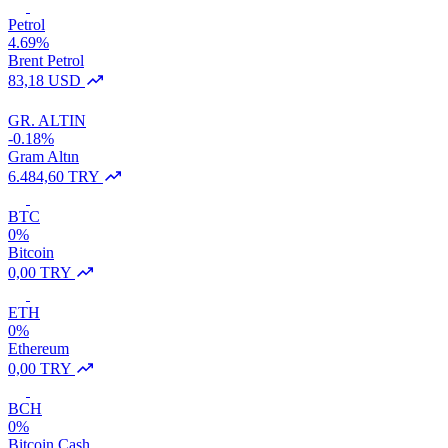
Petrol
4.69%
Brent Petrol
83,18 USD
GR. ALTIN
-0.18%
Gram Altın
6.484,60 TRY
BTC
0%
Bitcoin
0,00 TRY
ETH
0%
Ethereum
0,00 TRY
BCH
0%
Bitcoin Cash