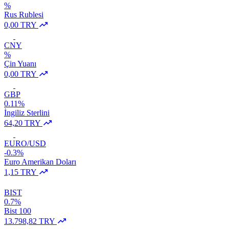
%
Rus Rublesi
0,00 TRY
CNY
%
Çin Yuanı
0,00 TRY
GBP
0.11%
İngiliz Sterlini
64,20 TRY
EURO/USD
-0.3%
Euro Amerikan Doları
1,15 TRY
BIST
0.7%
Bist 100
13.798,82 TRY