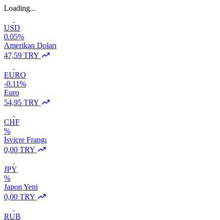
Loading...
USD
0.05%
Amerikan Doları
47,59 TRY
EURO
-0.11%
Euro
54,95 TRY
CHF
%
İsviçre Frangı
0,00 TRY
JPY
%
Japon Yeni
0,00 TRY
RUB