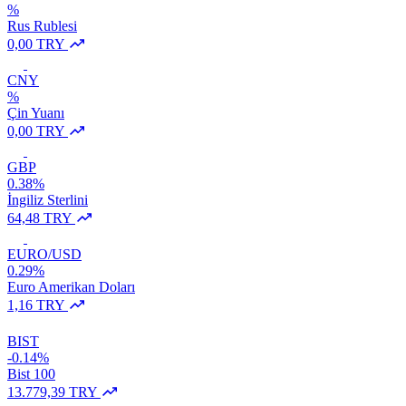
%
Rus Rublesi
0,00 TRY
CNY
%
Çin Yuanı
0,00 TRY
GBP
0.38%
İngiliz Sterlini
64,48 TRY
EURO/USD
0.29%
Euro Amerikan Doları
1,16 TRY
BIST
-0.14%
Bist 100
13.779,39 TRY