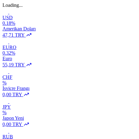
Loading...
USD
0.18%
Amerikan Doları
47,71 TRY
EURO
0.32%
Euro
55,19 TRY
CHF
%
İsviçre Frangı
0,00 TRY
JPY
%
Japon Yeni
0,00 TRY
RUB