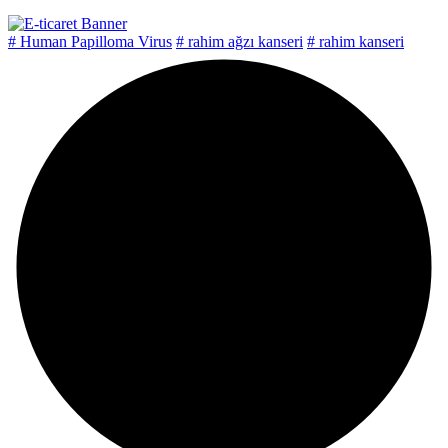
# Human Papilloma Virus
# rahim ağzı kanseri
# rahim kanseri