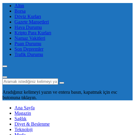
Altın
Borsa
Döviz Kurları
Gazete Manşetleri
Hava Durumu
Kripto Para Kurları
Namaz Vakitleri
Puan Durumu
Son Depremler
Trafik Durumu
Aradığınız kelimeyi yazın ve entera basın, kapatmak için esc
butonuna tıklayın.
Ana Sayfa
Magazin
Sağlık
Diyet & Beslenme
Teknoloji
Moda