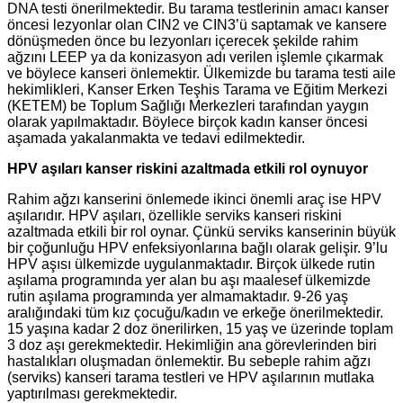
DNA testi önerilmektedir. Bu tarama testlerinin amacı kanser
öncesi lezyonlar olan CIN2 ve CIN3’ü saptamak ve kansere
dönüşmeden önce bu lezyonları içerecek şekilde rahim
ağzını LEEP ya da konizasyon adı verilen işlemle çıkarmak
ve böylece kanseri önlemektir. Ülkemizde bu tarama testi aile
hekimlikleri, Kanser Erken Teşhis Tarama ve Eğitim Merkezi
(KETEM) be Toplum Sağlığı Merkezleri tarafından yaygın
olarak yapılmaktadır. Böylece birçok kadın kanser öncesi
aşamada yakalanmakta ve tedavi edilmektedir.
HPV aşıları kanser riskini azaltmada etkili rol oynuyor
Rahim ağzı kanserini önlemede ikinci önemli araç ise HPV
aşılarıdır. HPV aşıları, özellikle serviks kanseri riskini
azaltmada etkili bir rol oynar. Çünkü serviks kanserinin büyük
bir çoğunluğu HPV enfeksiyonlarına bağlı olarak gelişir. 9’lu
HPV aşısı ülkemizde uygulanmaktadır. Birçok ülkede rutin
aşılama programında yer alan bu aşı maalesef ülkemizde
rutin aşılama programında yer almamaktadır. 9-26 yaş
aralığındaki tüm kız çocuğu/kadın ve erkeğe önerilmektedir.
15 yaşına kadar 2 doz önerilirken, 15 yaş ve üzerinde toplam
3 doz aşı gerekmektedir. Hekimliğin ana görevlerinden biri
hastalıkları oluşmadan önlemektir. Bu sebeple rahim ağzı
(serviks) kanseri tarama testleri ve HPV aşılarının mutlaka
yaptırılması gerekmektedir.