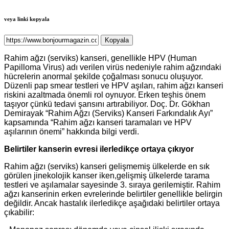
veya linki kopyala
Kopyala
Rahim ağzı (serviks) kanseri, genellikle HPV (Human
Papilloma Virus) adı verilen virüs nedeniyle rahim ağzındaki
hücrelerin anormal şekilde çoğalması sonucu oluşuyor.
Düzenli pap smear testleri ve HPV aşıları, rahim ağzı kanseri
riskini azaltmada önemli rol oynuyor. Erken teşhis önem
taşıyor çünkü tedavi şansını artırabiliyor. Doç. Dr. Gökhan
Demirayak “Rahim Ağzı (Serviks) Kanseri Farkındalık Ayı”
kapsamında “Rahim ağzı kanseri taramaları ve HPV
aşılarının önemi” hakkında bilgi verdi.
Belirtiler kanserin evresi ilerledikçe ortaya çıkıyor
Rahim ağzı (serviks) kanseri gelişmemiş ülkelerde en sık
görülen jinekolojik kanser iken,gelişmiş ülkelerde tarama
testleri ve aşılamalar sayesinde 3. sıraya gerilemiştir. Rahim
ağzı kanserinin erken evrelerinde belirtiler genellikle belirgin
değildir. Ancak hastalık ilerledikçe aşağıdaki belirtiler ortaya
çıkabilir: