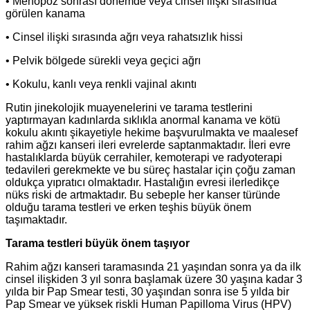
• Menopoz sonrası dönemde veya cinsel ilişki sırasında
görülen kanama
• Cinsel ilişki sırasında ağrı veya rahatsızlık hissi
• Pelvik bölgede sürekli veya geçici ağrı
• Kokulu, kanlı veya renkli vajinal akıntı
Rutin jinekolojik muayenelerini ve tarama testlerini
yaptırmayan kadınlarda sıklıkla anormal kanama ve kötü
kokulu akıntı şikayetiyle hekime başvurulmakta ve maalesef
rahim ağzı kanseri ileri evrelerde saptanmaktadır. İleri evre
hastalıklarda büyük cerrahiler, kemoterapi ve radyoterapi
tedavileri gerekmekte ve bu süreç hastalar için çoğu zaman
oldukça yıpratıcı olmaktadır. Hastalığın evresi ilerledikçe
nüks riski de artmaktadır. Bu sebeple her kanser türünde
olduğu tarama testleri ve erken teşhis büyük önem
taşımaktadır.
Tarama testleri büyük önem taşıyor
Rahim ağzı kanseri taramasında 21 yaşından sonra ya da ilk
cinsel ilişkiden 3 yıl sonra başlamak üzere 30 yaşına kadar 3
yılda bir Pap Smear testi, 30 yaşından sonra ise 5 yılda bir
Pap Smear ve yüksek riskli Human Papilloma Virus (HPV)