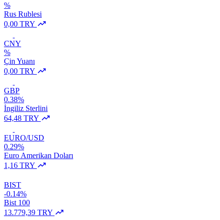
%
Rus Rublesi
0,00 TRY
CNY
%
Çin Yuanı
0,00 TRY
GBP
0.38%
İngiliz Sterlini
64,48 TRY
EURO/USD
0.29%
Euro Amerikan Doları
1,16 TRY
BIST
-0.14%
Bist 100
13.779,39 TRY