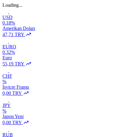
Loading...
USD
0.18%
Amerikan Doları
47,71 TRY
EURO
0.32%
Euro
55,19 TRY
CHF
%
İsviçre Frangı
0,00 TRY
JPY
%
Japon Yeni
0,00 TRY
RUB