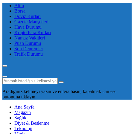
Altın
Borsa
Döviz Kurları
Gazete Manşetleri
Hava Durumu
Kripto Para Kurları
Namaz Vakitleri
Puan Durumu
Son Depremler
Trafik Durumu
Aradığınız kelimeyi yazın ve entera basın, kapatmak için esc
butonuna tıklayın.
Ana Sayfa
Magazin
Sağlık
Diyet & Beslenme
Teknoloji
Moda