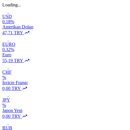
Loading...
USD
0.18%
Amerikan Doları
47,71 TRY
EURO
0.32%
Euro
55,19 TRY
CHF
%
İsviçre Frangı
0,00 TRY
JPY
%
Japon Yeni
0,00 TRY
RUB