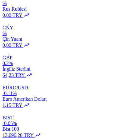
%
Rus Rublesi
0,00 TRY
CNY
%
Çin Yuanı
0,00 TRY
GBP
0.2%
İngiliz Sterlini
64,23 TRY
EURO/USD
-0.11%
Euro Amerikan Doları
1,15 TRY
BIST
-0.05%
Bist 100
13.696,28 TRY