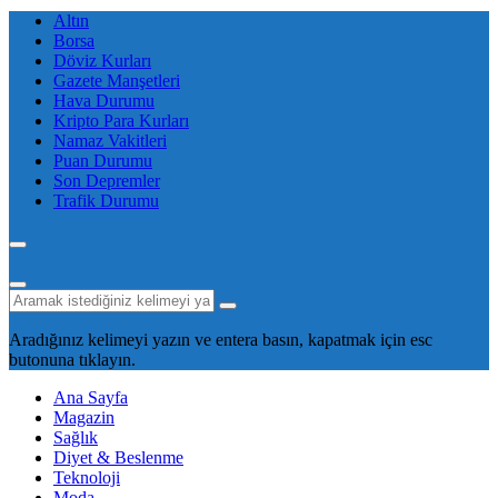
Altın
Borsa
Döviz Kurları
Gazete Manşetleri
Hava Durumu
Kripto Para Kurları
Namaz Vakitleri
Puan Durumu
Son Depremler
Trafik Durumu
Aradığınız kelimeyi yazın ve entera basın, kapatmak için esc
butonuna tıklayın.
Ana Sayfa
Magazin
Sağlık
Diyet & Beslenme
Teknoloji
Moda