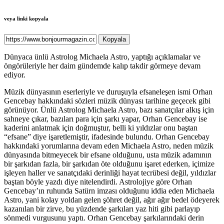
veya linki kopyala
Kopyala
Dünyaca ünlü Astrolog Michaela Astro, yaptığı açıklamalar ve
öngörüleriyle her daim gündemde kalıp takdir görmeye devam
ediyor.
Müzik dünyasının eserleriyle ve duruşuyla efsaneleşen ismi Orhan
Gencebay hakkındaki sözleri müzik dünyası tarihine geçecek gibi
görünüyor. Ünlü Astrolog Michaela Astro, bazı sanatçılar alkış için
sahneye çıkar, bazıları para için şarkı yapar, Orhan Gencebay ise
kaderini anlatmak için doğmuştur, belli ki yıldızlar onu baştan
“efsane” diye işaretlemiştir, ifadesinde bulundu. Orhan Gencebay
hakkındaki yorumlarına devam eden Michaela Astro, neden müzik
dünyasında bitmeyecek bir efsane olduğunu, usta müzik adamının
bir şarkıdan fazla, bir şarkıdan öte olduğunu işaret ederken, içimize
işleyen haller ve sanatçıdaki derinliği hayat tecrübesi değil, yıldızlar
baştan böyle yazdı diye nitelendirdi. Astrolojiye göre Orhan
Gencebay’ın ruhunda Satürn imzası olduğunu iddia eden Michaela
Astro, yani kolay yoldan gelen şöhret değil, ağır ağır bedel ödeyerek
kazanılan bir zirve, bu yüzdende şarkıları yaz hiti gibi parlayıp
sönmedi vurgusunu yaptı. Orhan Gencebay şarkılarındaki derin