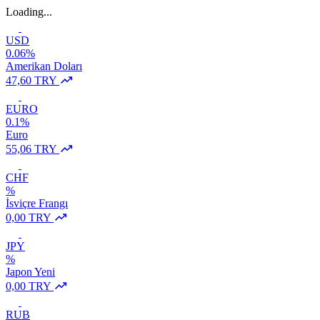
Loading...
USD
0.06%
Amerikan Doları
47,60 TRY
EURO
0.1%
Euro
55,06 TRY
CHF
%
İsviçre Frangı
0,00 TRY
JPY
%
Japon Yeni
0,00 TRY
RUB