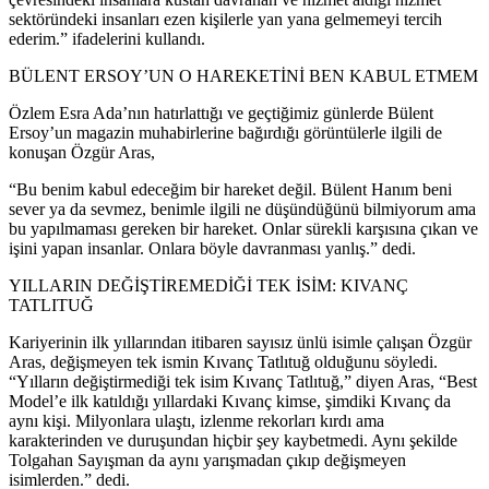
sektöründeki insanları ezen kişilerle yan yana gelmemeyi tercih
ederim.” ifadelerini kullandı.
BÜLENT ERSOY’UN O HAREKETİNİ BEN KABUL ETMEM
Özlem Esra Ada’nın hatırlattığı ve geçtiğimiz günlerde Bülent
Ersoy’un magazin muhabirlerine bağırdığı görüntülerle ilgili de
konuşan Özgür Aras,
“Bu benim kabul edeceğim bir hareket değil. Bülent Hanım beni
sever ya da sevmez, benimle ilgili ne düşündüğünü bilmiyorum ama
bu yapılmaması gereken bir hareket. Onlar sürekli karşısına çıkan ve
işini yapan insanlar. Onlara böyle davranması yanlış.” dedi.
YILLARIN DEĞİŞTİREMEDİĞİ TEK İSİM: KIVANÇ
TATLITUĞ
Kariyerinin ilk yıllarından itibaren sayısız ünlü isimle çalışan Özgür
Aras, değişmeyen tek ismin Kıvanç Tatlıtuğ olduğunu söyledi.
“Yılların değiştirmediği tek isim Kıvanç Tatlıtuğ,” diyen Aras, “Best
Model’e ilk katıldığı yıllardaki Kıvanç kimse, şimdiki Kıvanç da
aynı kişi. Milyonlara ulaştı, izlenme rekorları kırdı ama
karakterinden ve duruşundan hiçbir şey kaybetmedi. Aynı şekilde
Tolgahan Sayışman da aynı yarışmadan çıkıp değişmeyen
isimlerden.” dedi.