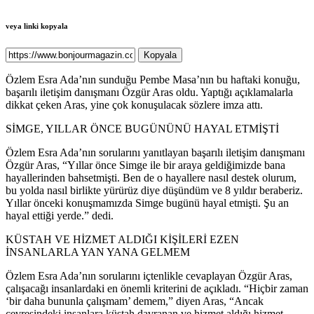
veya linki kopyala
Kopyala
Özlem Esra Ada’nın sunduğu Pembe Masa’nın bu haftaki konuğu,
başarılı iletişim danışmanı Özgür Aras oldu. Yaptığı açıklamalarla
dikkat çeken Aras, yine çok konuşulacak sözlere imza attı.
SİMGE, YILLAR ÖNCE BUGÜNÜNÜ HAYAL ETMİŞTİ
Özlem Esra Ada’nın sorularını yanıtlayan başarılı iletişim danışmanı
Özgür Aras, “Yıllar önce Simge ile bir araya geldiğimizde bana
hayallerinden bahsetmişti. Ben de o hayallere nasıl destek olurum,
bu yolda nasıl birlikte yürürüz diye düşündüm ve 8 yıldır beraberiz.
Yıllar önceki konuşmamızda Simge bugünü hayal etmişti. Şu an
hayal ettiği yerde.” dedi.
KÜSTAH VE HİZMET ALDIĞI KİŞİLERİ EZEN
İNSANLARLA YAN YANA GELMEM
Özlem Esra Ada’nın sorularını içtenlikle cevaplayan Özgür Aras,
çalışacağı insanlardaki en önemli kriterini de açıkladı. “Hiçbir zaman
‘bir daha bununla çalışmam’ demem,” diyen Aras, “Ancak
çevresindeki insanlara küstah davranan ve hizmet aldığı hizmet