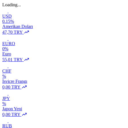
Loading...
USD
0.15%
Amerikan Doları
47,70 TRY
EURO
0%
Euro
55,01 TRY
CHF
%
İsviçre Frangı
0,00 TRY
JPY
%
Japon Yeni
0,00 TRY
RUB