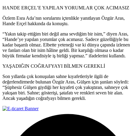
HANDE ERÇEL’E YAPILAN YORUMLAR ÇOK ACIMASIZ
Özlem Esra Ada’nın sorularını içtenlikle yanıtlayan Özgür Aras,
Hande Erçel hakkında da konuştu.
“Yakın takip ettiğim biri değil ama sevdiğim bir isim,” diyen Aras,
“Hande’ye yapılan yorumlar çok acımasız. Sadece güzelliğiyle bu
kadar başarılı olmaz. Elbette yeteneği var ki dünya çapında izlenen
ve fanları olan bir isim hâline geldi. Bir karşılığı olmasa o kadar
büyük firmalar kendisiyle iş birliği yapmaz.” ifadelerini kullandı.
YAŞADIĞIN COĞRAFYAYI BİLMEN GEREKLİ
Son yıllarda çok konuşulan sahne kıyafetleriyle ilgili de
değerlendirmede bulunan Özgür Aras, Gülşen için şunları söyledi:
“Şüphesiz Gülşen giydiği her kıyafeti çok yakıştıran, sahneye çok
yakışan biri. Sahne; gösterişi, şatafatı ve renkleri seven bir alan.
Ancak yaşadığın coğrafyayı bilmen gerekli.