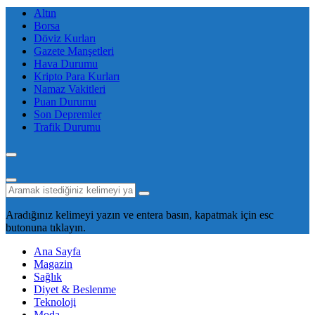
Altın
Borsa
Döviz Kurları
Gazete Manşetleri
Hava Durumu
Kripto Para Kurları
Namaz Vakitleri
Puan Durumu
Son Depremler
Trafik Durumu
Aradığınız kelimeyi yazın ve entera basın, kapatmak için esc
butonuna tıklayın.
Ana Sayfa
Magazin
Sağlık
Diyet & Beslenme
Teknoloji
Moda