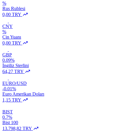
%
Rus Rublesi
0,00 TRY
CNY
%
Çin Yuanı
0,00 TRY
GBP
0.09%
İngiliz Sterlini
64,27 TRY
EURO/USD
-0.01%
Euro Amerikan Doları
1,15 TRY
BIST
0.7%
Bist 100
13.798,82 TRY