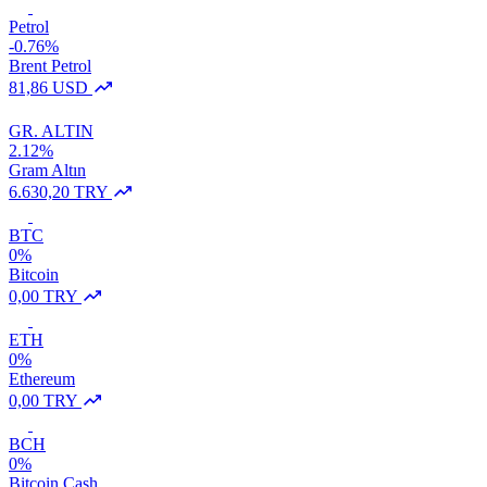
Petrol
-0.76%
Brent Petrol
81,86 USD
GR. ALTIN
2.12%
Gram Altın
6.630,20 TRY
BTC
0%
Bitcoin
0,00 TRY
ETH
0%
Ethereum
0,00 TRY
BCH
0%
Bitcoin Cash