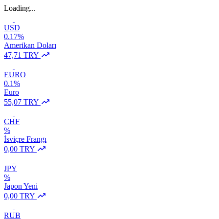
Loading...
USD
0.17%
Amerikan Doları
47,71 TRY
EURO
0.1%
Euro
55,07 TRY
CHF
%
İsviçre Frangı
0,00 TRY
JPY
%
Japon Yeni
0,00 TRY
RUB