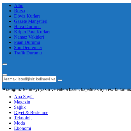
Altın
Borsa
Döviz Kurları
Gazete Manşetleri
Hava Durumu
Kripto Para Kurları
Namaz Vakitleri
Puan Durumu
Son Depremler
Trafik Durumu
Aradığınız kelimeyi yazın ve entera basın, kapatmak için esc butonuna
Ana Sayfa
Magazin
Sağlık
Diyet & Beslenme
Teknoloji
Moda
Ekonomi