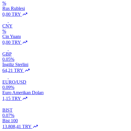
%
Rus Rublesi
0,00 TRY
CNY
%
Çin Yuanı
0,00 TRY
GBP
0.05%
İngiliz Sterlini
64,21 TRY
EURO/USD
0.09%
Euro Amerikan Doları
1,15 TRY
BIST
0.07%
Bist 100
13.808,41 TRY