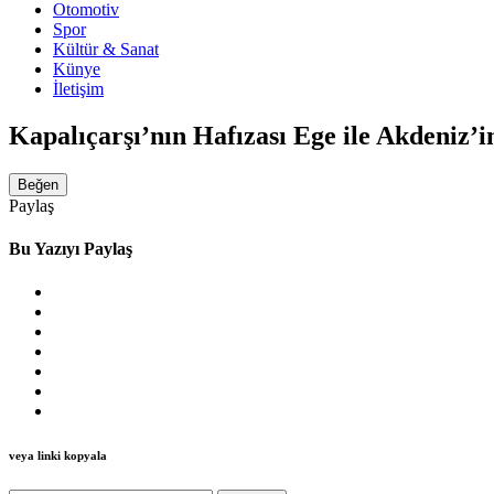
Otomotiv
Spor
Kültür & Sanat
Künye
İletişim
Kapalıçarşı’nın Hafızası Ege ile Akdeniz’
Beğen
Paylaş
Bu Yazıyı Paylaş
veya linki kopyala