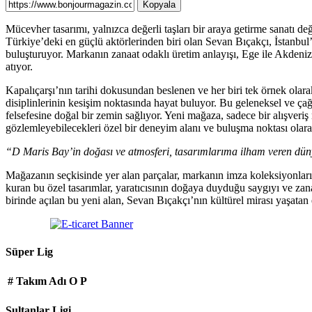
Kopyala
Mücevher tasarımı, yalnızca değerli taşları bir araya getirme sanatı değ
Türkiye’deki en güçlü aktörlerinden biri olan Sevan Bıçakçı, İstanbu
buluşturuyor. Markanın zanaat odaklı üretim anlayışı, Ege ile Akdeniz
atıyor.
Kapalıçarşı’nın tarihi dokusundan beslenen ve her biri tek örnek olarak
disiplinlerinin kesişim noktasında hayat buluyor. Bu geleneksel ve ç
felsefesine doğal bir zemin sağlıyor. Yeni mağaza, sadece bir alışveriş
gözlemleyebilecekleri özel bir deneyim alanı ve buluşma noktası olarak
“D Maris Bay’in doğası ve atmosferi, tasarımlarıma ilham veren dün
Mağazanın seçkisinde yer alan parçalar, markanın imza koleksiyonları
kuran bu özel tasarımlar, yaratıcısının doğaya duyduğu saygıyı ve zanaa
birinde açılan bu yeni alan, Sevan Bıçakçı’nın kültürel mirası yaşatan 
Süper Lig
#
Takım Adı
O
P
Sultanlar Ligi