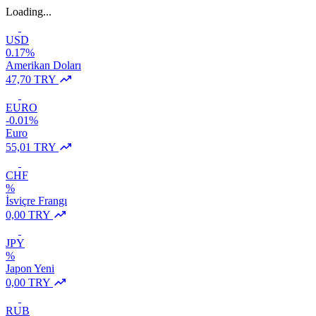
Loading...
USD
0.17%
Amerikan Doları
47,70 TRY
EURO
-0.01%
Euro
55,01 TRY
CHF
%
İsviçre Frangı
0,00 TRY
JPY
%
Japon Yeni
0,00 TRY
RUB