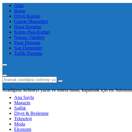
Altın
Borsa
Döviz Kurları
Gazete Manşetleri
Hava Durumu
Kripto Para Kurları
Namaz Vakitleri
Puan Durumu
Son Depremler
Trafik Durumu
Aradığınız kelimeyi yazın ve entera basın, kapatmak için esc butonuna
Ana Sayfa
Magazin
Sağlık
Diyet & Beslenme
Teknoloji
Moda
Ekonomi