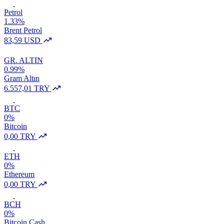
Petrol
1.33%
Brent Petrol
83,59 USD
GR. ALTIN
0.99%
Gram Altın
6.557,01 TRY
BTC
0%
Bitcoin
0,00 TRY
ETH
0%
Ethereum
0,00 TRY
BCH
0%
Bitcoin Cash