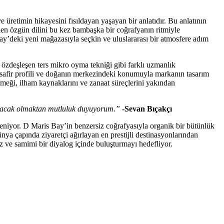
e üretimin hikayesini fısıldayan yaşayan bir anlatıdır. Bu anlatının
len özgün dilini bu kez bambaşka bir coğrafyanın ritmiyle
ay’deki yeni mağazasıyla seçkin ve uluslararası bir atmosfere adım
a özdeşleşen ters mikro oyma tekniği gibi farklı uzmanlık
misafir profili ve doğanın merkezindeki konumuyla markanın tasarım
 emeği, ilham kaynaklarını ve zanaat süreçlerini yakından
luşacak olmaktan mutluluk duyuyorum.”
-Sevan Bıçakçı
leniyor. D Maris Bay’in benzersiz coğrafyasıyla organik bir bütünlük
ünya çapında ziyaretçi ağırlayan en prestijli destinasyonlarından
ız ve samimi bir diyalog içinde buluşturmayı hedefliyor.