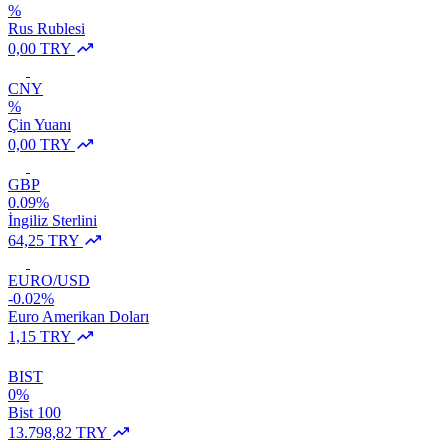
%
Rus Rublesi
0,00 TRY
CNY
%
Çin Yuanı
0,00 TRY
GBP
0.09%
İngiliz Sterlini
64,25 TRY
EURO/USD
-0.02%
Euro Amerikan Doları
1,15 TRY
BIST
0%
Bist 100
13.798,82 TRY