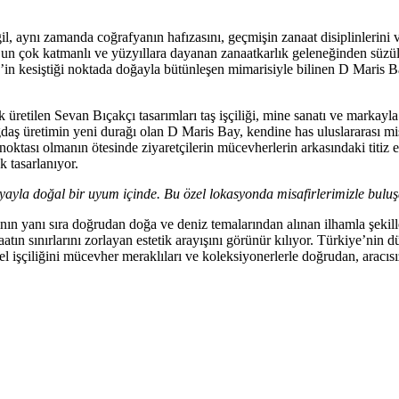
il, aynı zamanda coğrafyanın hafızasını, geçmişin zanaat disiplinlerini v
l’un çok katmanlı ve yüzyıllara dayanan zanaatkarlık geleneğinden süzü
’in kesiştiği noktada doğayla bütünleşen mimarisiyle bilinen D Maris B
 üretilen Sevan Bıçakçı tasarımları taş işçiliği, mine sanatı ve markayl
ağdaş üretimin yeni durağı olan D Maris Bay, kendine has uluslararası 
 noktası olmanın ötesinde ziyaretçilerin mücevherlerin arkasındaki titiz
 tasarlanıyor.
yayla doğal bir uyum içinde. Bu özel lokasyonda misafirlerimizle bu
nın yanı sıra doğrudan doğa ve deniz temalarından alınan ilhamla şekil
tın sınırlarını zorlayan estetik arayışını görünür kılıyor. Türkiye’nin d
el işçiliğini mücevher meraklıları ve koleksiyonerlerle doğrudan, aracıs