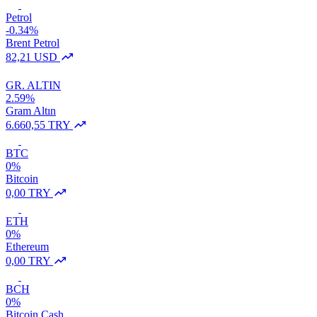
Petrol
-0.34%
Brent Petrol
82,21 USD
GR. ALTIN
2.59%
Gram Altın
6.660,55 TRY
BTC
0%
Bitcoin
0,00 TRY
ETH
0%
Ethereum
0,00 TRY
BCH
0%
Bitcoin Cash