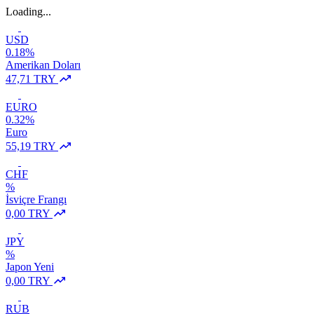
Loading...
USD
0.18%
Amerikan Doları
47,71 TRY
EURO
0.32%
Euro
55,19 TRY
CHF
%
İsviçre Frangı
0,00 TRY
JPY
%
Japon Yeni
0,00 TRY
RUB