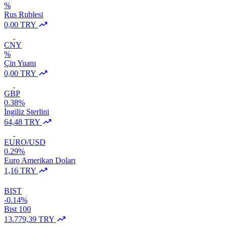
%
Rus Rublesi
0,00 TRY
CNY
%
Çin Yuanı
0,00 TRY
GBP
0.38%
İngiliz Sterlini
64,48 TRY
EURO/USD
0.29%
Euro Amerikan Doları
1,16 TRY
BIST
-0.14%
Bist 100
13.779,39 TRY