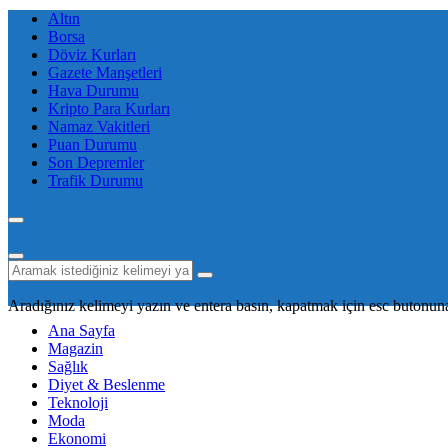
Altın
Borsa
Döviz Kurları
Gazete Manşetleri
Hava Durumu
Kripto Para Kurları
Namaz Vakitleri
Puan Durumu
Son Depremler
Trafik Durumu
Aradığınız kelimeyi yazın ve entera basın, kapatmak için esc butonuna
Ana Sayfa
Magazin
Sağlık
Diyet & Beslenme
Teknoloji
Moda
Ekonomi