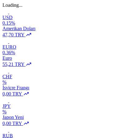
Loading...
USD
0.15%
Amerikan Doları
47,70 TRY
EURO
0.36%
Euro
55,21 TRY
CHF
%
İsviçre Frangı
0,00 TRY
JPY
%
Japon Yeni
0,00 TRY
RUB