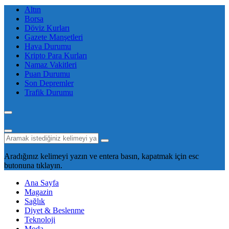
Altın
Borsa
Döviz Kurları
Gazete Manşetleri
Hava Durumu
Kripto Para Kurları
Namaz Vakitleri
Puan Durumu
Son Depremler
Trafik Durumu
Aradığınız kelimeyi yazın ve entera basın, kapatmak için esc
butonuna tıklayın.
Ana Sayfa
Magazin
Sağlık
Diyet & Beslenme
Teknoloji
Moda