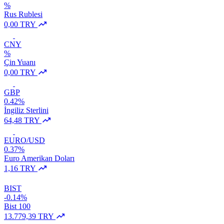
%
Rus Rublesi
0,00 TRY
CNY
%
Çin Yuanı
0,00 TRY
GBP
0.42%
İngiliz Sterlini
64,48 TRY
EURO/USD
0.37%
Euro Amerikan Doları
1,16 TRY
BIST
-0.14%
Bist 100
13.779,39 TRY