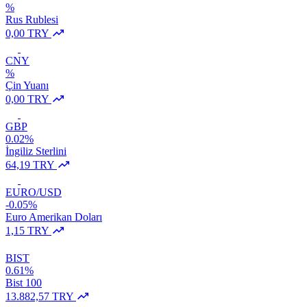
%
Rus Rublesi
0,00 TRY
CNY
%
Çin Yuanı
0,00 TRY
GBP
0.02%
İngiliz Sterlini
64,19 TRY
EURO/USD
-0.05%
Euro Amerikan Doları
1,15 TRY
BIST
0.61%
Bist 100
13.882,57 TRY