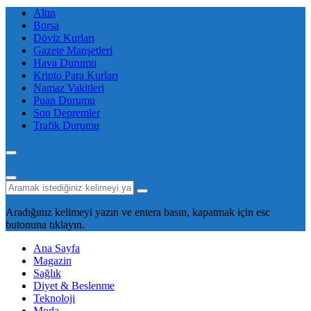
Altın
Borsa
Döviz Kurları
Gazete Manşetleri
Hava Durumu
Kripto Para Kurları
Namaz Vakitleri
Puan Durumu
Son Depremler
Trafik Durumu
Aradığınız kelimeyi yazın ve entera basın, kapatmak için esc
butonuna tıklayın.
Ana Sayfa
Magazin
Sağlık
Diyet & Beslenme
Teknoloji
Moda