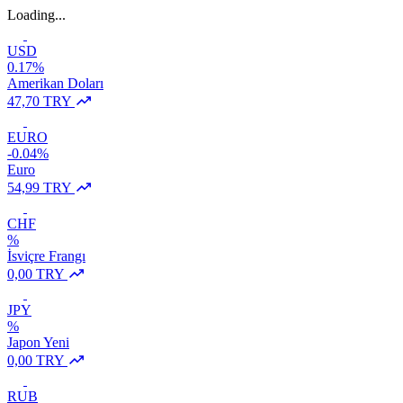
Loading...
USD
0.17%
Amerikan Doları
47,70 TRY
EURO
-0.04%
Euro
54,99 TRY
CHF
%
İsviçre Frangı
0,00 TRY
JPY
%
Japon Yeni
0,00 TRY
RUB