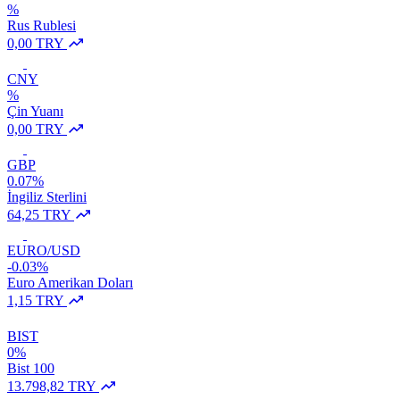
%
Rus Rublesi
0,00 TRY
CNY
%
Çin Yuanı
0,00 TRY
GBP
0.07%
İngiliz Sterlini
64,25 TRY
EURO/USD
-0.03%
Euro Amerikan Doları
1,15 TRY
BIST
0%
Bist 100
13.798,82 TRY