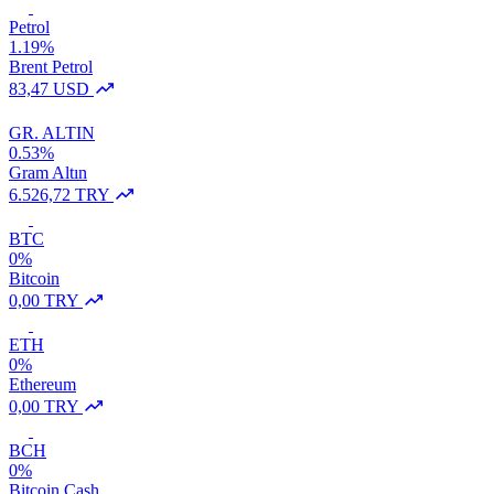
Petrol
1.19%
Brent Petrol
83,47 USD
GR. ALTIN
0.53%
Gram Altın
6.526,72 TRY
BTC
0%
Bitcoin
0,00 TRY
ETH
0%
Ethereum
0,00 TRY
BCH
0%
Bitcoin Cash