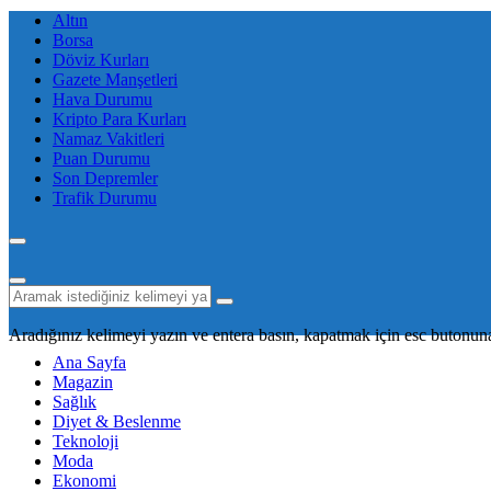
Altın
Borsa
Döviz Kurları
Gazete Manşetleri
Hava Durumu
Kripto Para Kurları
Namaz Vakitleri
Puan Durumu
Son Depremler
Trafik Durumu
Aradığınız kelimeyi yazın ve entera basın, kapatmak için esc butonuna
Ana Sayfa
Magazin
Sağlık
Diyet & Beslenme
Teknoloji
Moda
Ekonomi