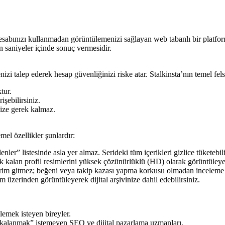
i hesabınızı kullanmadan görüntülemenizi sağlayan web tabanlı bir platfo
 saniyeler içinde sonuç vermesidir.
zi talep ederek hesap güvenliğinizi riske atar. Stalkinsta’nın temel fel
tur.
işebilirsiniz.
nize gerek kalmaz.
el özellikler şunlardır:
er” listesinde asla yer almaz. Serideki tüm içerikleri gizlice tüketebili
alan profil resimlerini yüksek çözünürlüklü (HD) olarak görüntüleyebil
ildirim gitmez; beğeni veya takip kazası yapma korkusu olmadan inceleme 
m üzerinden görüntüleyerek dijital arşivinize dahil edebilirsiniz.
elemek isteyen bireyler.
akalanmak” istemeyen SEO ve dijital pazarlama uzmanları.