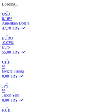
Loading...
USD
0.16%
Amerikan Doları
47,70 TRY
EURO
-0.03%
Euro
55,00 TRY
CHF
%
İsviçre Frangı
0,00 TRY
JPY
%
Japon Yeni
0,00 TRY
RUB