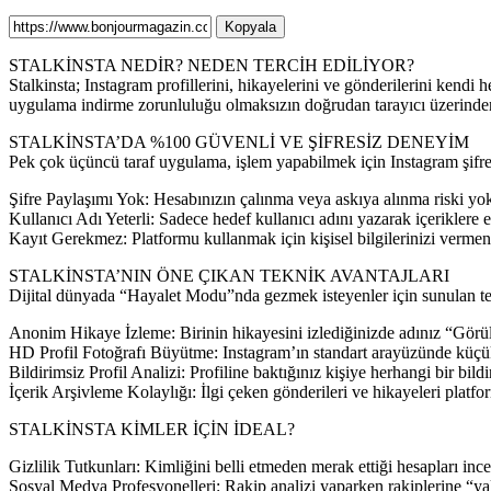
Kopyala
STALKİNSTA NEDİR? NEDEN TERCİH EDİLİYOR?
Stalkinsta; Instagram profillerini, hikayelerini ve gönderilerini kend
uygulama indirme zorunluluğu olmaksızın doğrudan tarayıcı üzerinden
STALKİNSTA’DA %100 GÜVENLİ VE ŞİFRESİZ DENEYİM
Pek çok üçüncü taraf uygulama, işlem yapabilmek için Instagram şifreni
Şifre Paylaşımı Yok: Hesabınızın çalınma veya askıya alınma riski yok
Kullanıcı Adı Yeterli: Sadece hedef kullanıcı adını yazarak içeriklere er
Kayıt Gerekmez: Platformu kullanmak için kişisel bilgilerinizi verme
STALKİNSTA’NIN ÖNE ÇIKAN TEKNİK AVANTAJLARI
Dijital dünyada “Hayalet Modu”nda gezmek isteyenler için sunulan tem
Anonim Hikaye İzleme: Birinin hikayesini izlediğinizde adınız “Görülenl
HD Profil Fotoğrafı Büyütme: Instagram’ın standart arayüzünde küçük k
Bildirimsiz Profil Analizi: Profiline baktığınız kişiye herhangi bir b
İçerik Arşivleme Kolaylığı: İlgi çeken gönderileri ve hikayeleri platfor
STALKİNSTA KİMLER İÇİN İDEAL?
Gizlilik Tutkunları: Kimliğini belli etmeden merak ettiği hesapları inc
Sosyal Medya Profesyonelleri: Rakip analizi yaparken rakiplerine “y