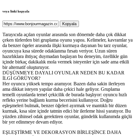
veya linki kopyala
Kopyala
Tarayıcıda açılan oyunlar arasında son dönemde daha çok dikkat
çeken türlerden biri gruplama oyunu yapısı. Kelimeler, kavramlar ya
da benzer ögeler arasında ilişki kurmaya dayanan bu tarz oyunlar,
oyuncuya kısa sürede odaklanma fırsatı veriyor. Uzun süren
hazırlıklara ihtiyaç duymadan başlayan bu deneyim, özellikle gün
içinde birkaç dakikalık mola vermek isteyenler için sade ama etkili
bir alternatif oluşturuyor.
DÜŞÜNMEYE DAYALI OYUNLAR NEDEN BU KADAR
İLGİ GÖRÜYOR?
Her oyuncu yüksek tempo aramıyor. Bazen daha sakin ilerleyen
ama dikkat isteyen yapılar daha çekici hale geliyor. Gruplama
temelli oyunlarda temel çekicilik de burada başlıyor: oyuncu hızlı
refleks yerine bağlantı kurma becerisini kullanıyor. Doğru
eşleşmeleri bulmak, benzer öğeleri ayırmak ve mantıklı bir düzen
kurmak, kısa süre içinde tatmin edici bir ilerleme hissi yaratıyor. Bu
yüzden zihinsel odak gerektiren oyunlar, gündelik kullanımda güçlü
bir yer edinmeye devam ediyor.
EŞLEŞTİRME VE DEKORASYON BİRLEŞİNCE DAHA