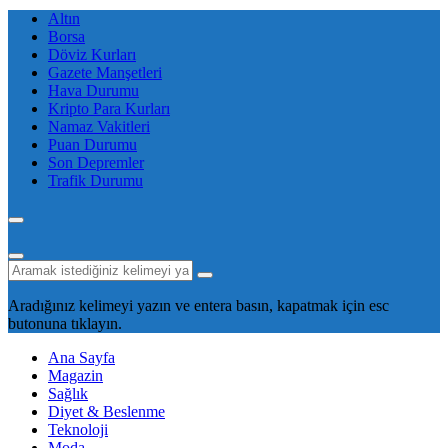
Altın
Borsa
Döviz Kurları
Gazete Manşetleri
Hava Durumu
Kripto Para Kurları
Namaz Vakitleri
Puan Durumu
Son Depremler
Trafik Durumu
Aradığınız kelimeyi yazın ve entera basın, kapatmak için esc
butonuna tıklayın.
Ana Sayfa
Magazin
Sağlık
Diyet & Beslenme
Teknoloji
Moda