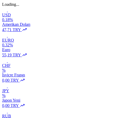
Loading...
USD
0.18%
Amerikan Doları
47,71 TRY
EURO
0.32%
Euro
55,19 TRY
CHF
%
İsviçre Frangı
0,00 TRY
JPY
%
Japon Yeni
0,00 TRY
RUB