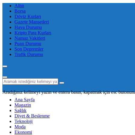
Altın
Borsa
Döviz Kurları
Gazete Manşetleri
Hava Durumu
Kripto Para Kurları
Namaz Vakitleri
Puan Durumu
Son Depremler
Trafik Durumu
Aradığınız kelimeyi yazın ve entera basın, kapatmak için esc butonuna
Ana Sayfa
Magazin
Sağlık
Diyet & Beslenme
Teknoloji
Moda
Ekonomi