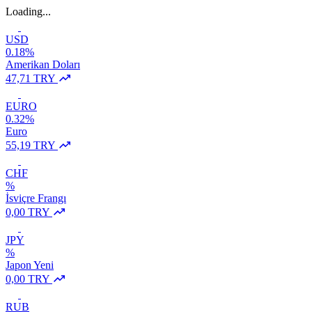
Loading...
USD
0.18%
Amerikan Doları
47,71 TRY
EURO
0.32%
Euro
55,19 TRY
CHF
%
İsviçre Frangı
0,00 TRY
JPY
%
Japon Yeni
0,00 TRY
RUB