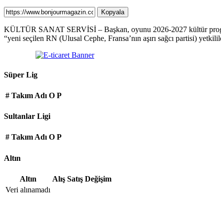
Kopyala
KÜLTÜR SANAT SERVİSİ – Başkan, oyunu 2026-2027 kültür programınd
“yeni seçilen RN (Ulusal Cephe, Fransa’nın aşırı sağcı partisi) yetkilile
Süper Lig
#
Takım Adı
O
P
Sultanlar Ligi
#
Takım Adı
O
P
Altın
Altın
Alış
Satış
Değişim
Veri alınamadı