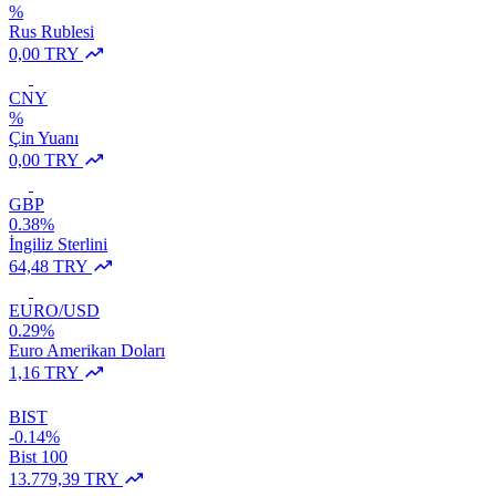
%
Rus Rublesi
0,00 TRY
CNY
%
Çin Yuanı
0,00 TRY
GBP
0.38%
İngiliz Sterlini
64,48 TRY
EURO/USD
0.29%
Euro Amerikan Doları
1,16 TRY
BIST
-0.14%
Bist 100
13.779,39 TRY