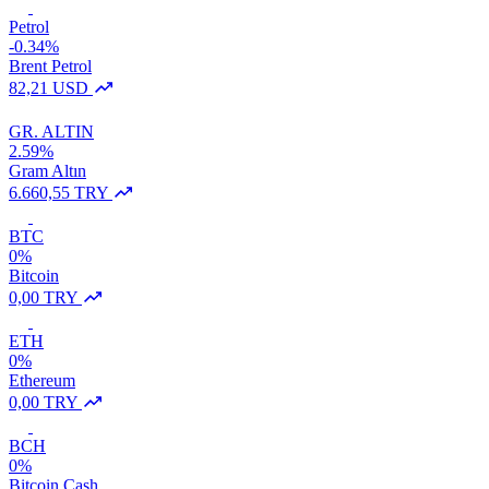
Petrol
-0.34%
Brent Petrol
82,21 USD
GR. ALTIN
2.59%
Gram Altın
6.660,55 TRY
BTC
0%
Bitcoin
0,00 TRY
ETH
0%
Ethereum
0,00 TRY
BCH
0%
Bitcoin Cash