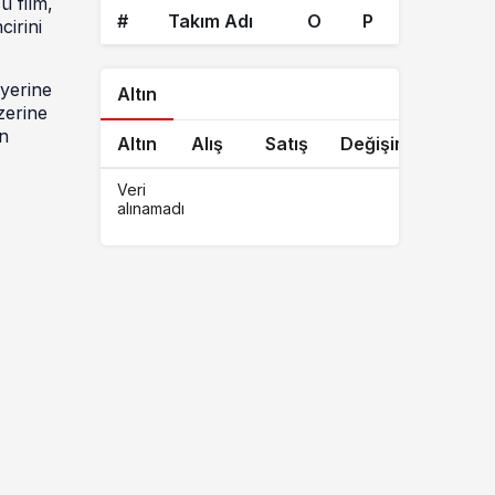
ü film,
#
Takım Adı
O
P
cirini
 yerine
Altın
zerine
ın
Altın
Alış
Satış
Değişim
Veri
alınamadı