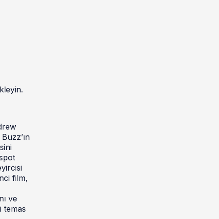
kleyin.
ndrew
 Buzz’ın
sini
spot
yircisi
nci film,
nı ve
ki temas