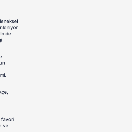
eleneksel
enleniyor
ilmde
i
e
ğun
mi.
.
kçe,
 favori
r ve