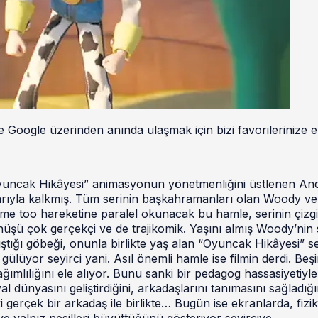
 Google üzerinden anında ulaşmak için bizi favorilerinize e
 “Oyuncak Hikâyesi” animasyonun yönetmenliğini üstlenen A
aşarıyla kalkmış. Tüm serinin başkahramanları olan Woody ve
e too hareketine paralel okunacak bu hamle, serinin çizgi
üşü çok gerçekçi ve de trajikomik. Yaşını almış Woody’nin 
ıştığı göbeği, onunla birlikte yaş alan “Oyuncak Hikâyesi” se
 gülüyor seyirci yani. Asıl önemli hamle ise filmin derdi. Beşi
ğımlılığını ele alıyor. Bunu sanki bir pedagog hassasiyetiyle
ünyasını geliştirdiğini, arkadaşlarını tanımasını sağladığı
i gerçek bir arkadaş ile birlikte… Bugün ise ekranlarda, fizi
e yalnız nesilleri büyüttüğünü gösteriyor seyirciye.