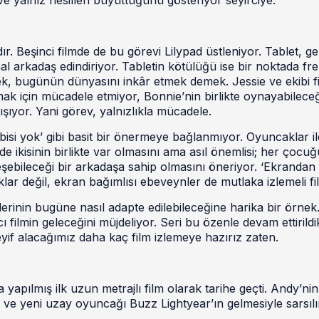
ır. Beşinci filmde de bu görevi Lilypad üstleniyor. Tablet, g
l arkadaş edindiriyor. Tabletin kötülüğü ise bir noktada fr
, bugünün dünyasını inkâr etmek demek. Jessie ve ekibi f
mak için mücadele etmiyor, Bonnie’nin birlikte oynayabileceğ
şıyor. Yani görev, yalnızlıkla mücadele.
isi yok’ gibi basit bir önermeye bağlanmıyor. Oyuncaklar il
 ikisinin birlikte var olmasını ama asıl önemlisi; her çocu
eşebileceği bir arkadaşa sahip olmasını öneriyor. ‘Ekrandan
lar değil, ekran bağımlısı ebeveynler de mutlaka izlemeli fil
erinin bugüne nasıl adapte edilebileceğine harika bir örnek
ı filmin geleceğini müjdeliyor. Seri bu özenle devam ettirildi
yif alacağımız daha kaç film izlemeye hazırız zaten.
yapılmış ilk uzun metrajlı film olarak tarihe geçti. Andy’nin
ve yeni uzay oyuncağı Buzz Lightyear’ın gelmesiyle sarsılı