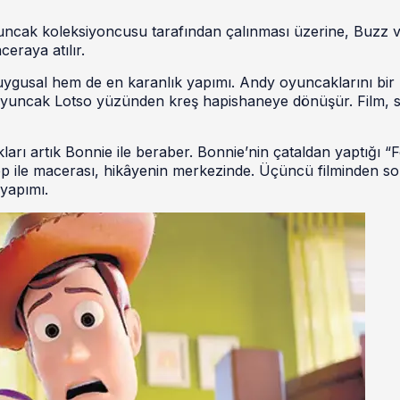
uncak koleksiyoncusu tarafından çalınması üzerine, Buzz v
eraya atılır.
uygusal hem de en karanlık yapımı. Andy oyuncaklarını bir
oyuncak Lotso yüzünden kreş hapishaneye dönüşür. Film, s
rı artık Bonnie ile beraber. Bonnie’nin çataldan yaptığı “
ep ile macerası, hikâyenin merkezinde. Üçüncü filminden s
 yapımı.