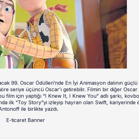
cak 99. Oscar Ödülleri’nde En İyi Animasyon dalının güçlü
göre seriye üçüncü Oscar’ı getirebilir. Filmin bir diğer Oscar
 bu film için yaptığı “I Knew It, I Knew You” adlı şarkı, kovb
da ilk “Toy Story”yi izleyip hayran olan Swift, kariyerinde 
tonoff ile birlikte yazdı.