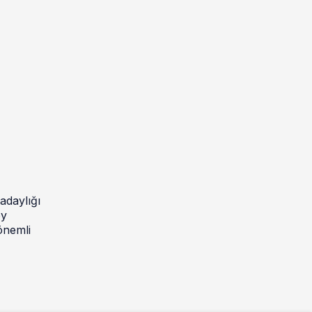
 adaylığı
oy
önemli