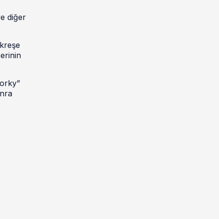
e diğer
 kreşe
erinin
Forky”
onra