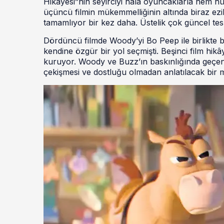
Hikâyesi”nin seyirciyi hâlâ oyuncaklarla hem 
üçüncü filmin mükemmelliğinin altında biraz ezils
tamamlıyor bir kez daha. Üstelik çok güncel tes
Dördüncü filmde Woody’yi Bo Peep ile birlikte 
kendine özgür bir yol seçmişti. Beşinci film hikâ
kuruyor. Woody ve Buzz’ın baskınlığında geçen 
çekişmesi ve dostluğu olmadan anlatılacak bir m