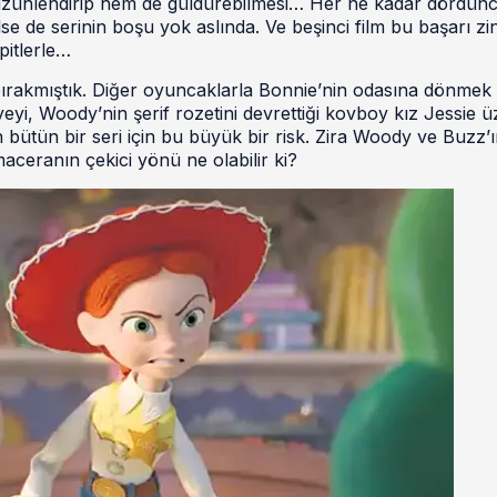
hüzünlendirip hem de güldürebilmesi… Her ne kadar dördünc
e de serinin boşu yok aslında. Ve beşinci film bu başarı zin
pitlerle…
bırakmıştık. Diğer oyuncaklarla Bonnie’nin odasına dönmek
yeyi, Woody’nin şerif rozetini devrettiği kovboy kız Jessie ü
bütün bir seri için bu büyük bir risk. Zira Woody ve Buzz’
aceranın çekici yönü ne olabilir ki?