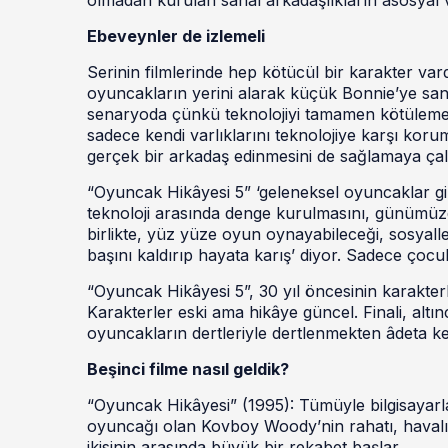
Ebeveynler de izlemeli
Serinin filmlerinde hep kötücül bir karakter vard
oyuncakların yerini alarak küçük Bonnie’ye sana
senaryoda çünkü teknolojiyi tamamen kötülemek
sadece kendi varlıklarını teknolojiye karşı koru
gerçek bir arkadaş edinmesini de sağlamaya çalı
“Oyuncak Hikâyesi 5” ‘geleneksel oyuncaklar gib
teknoloji arasında denge kurulmasını, günümüzde
birlikte, yüz yüze oyun oynayabileceği, sosyall
başını kaldırıp hayata karış’ diyor. Sadece çocuk
“Oyuncak Hikâyesi 5”, 30 yıl öncesinin karakterl
Karakterler eski ama hikâye güncel. Finali, altınc
oyuncakların dertleriyle dertlenmekten âdeta ke
Beşinci filme nasıl geldik?
“Oyuncak Hikâyesi” (1995): Tümüyle bilgisayarla 
oyuncağı olan Kovboy Woody’nin rahatı, havalı 
ikisinin arasında büyük bir rekabet başlar.