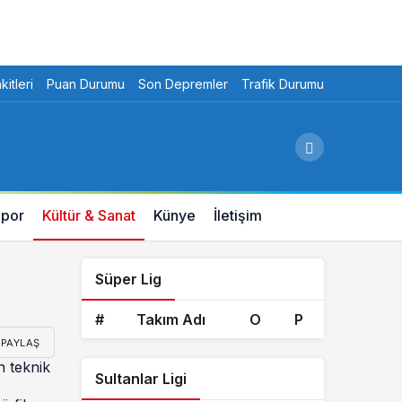
itleri
Puan Durumu
Son Depremler
Trafik Durumu
por
Kültür & Sanat
Künye
İletişim
Süper Lig
#
Takım Adı
O
P
PAYLAŞ
n teknik
Sultanlar Ligi