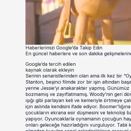
Haberlerimizi Google’da Takip Edin
En güncel haberlere ve son dakika gelişmelerine
Google’da tercih edilen
kaynak olarak ekleyin
Serinin senaristlerinden olan ama ilk kez bir
Stanton, beşinci filmde zor bir işin altından b
yerine Jessie’yi anakarakter yapmış. Günümüz m
bozmamış ve zayıflatmamış. Woody’nin geri dön
ışığı gibi parlayan keli ve kemeriyle örtmeye çal
için aslında kendisini ifade ediyor. Boomer’lığına
çocukların ekrana esir düşmesini ve teknoloji ba
yapıyor. Oyuncaklarla oynamanın çocuğun hayal d
onları geleceğe hazırladığını vurguluyor. Tabii k
olmadan kurulan sanal arkadaşlıkların asosyal v