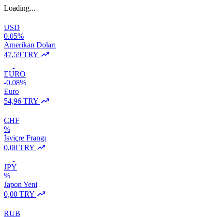
Loading...
USD
0.05%
Amerikan Doları
47,59 TRY
EURO
-0.08%
Euro
54,96 TRY
CHF
%
İsviçre Frangı
0,00 TRY
JPY
%
Japon Yeni
0,00 TRY
RUB