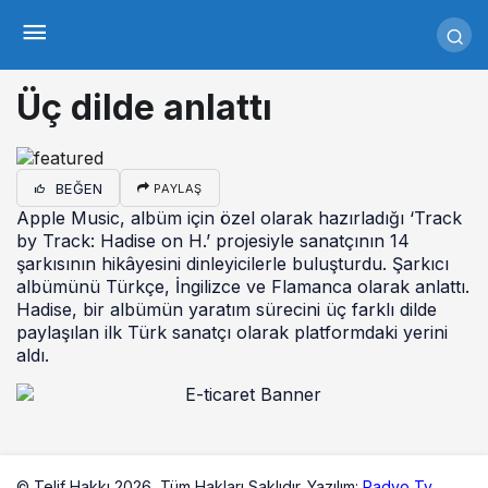
Üç dilde anlattı
BEĞEN
PAYLAŞ
Apple Music, albüm için özel olarak hazırladığı ‘Track
by Track: Hadise on H.’ projesiyle sanatçının 14
şarkısının hikâyesini dinleyicilerle buluşturdu. Şarkıcı
albümünü Türkçe, İngilizce ve Flamanca olarak anlattı.
Hadise, bir albümün yaratım sürecini üç farklı dilde
paylaşılan ilk Türk sanatçı olarak platformdaki yerini
aldı.
© Telif Hakkı 2026,
Tüm Hakları Saklıdır. Yazılım:
Radyo Tv