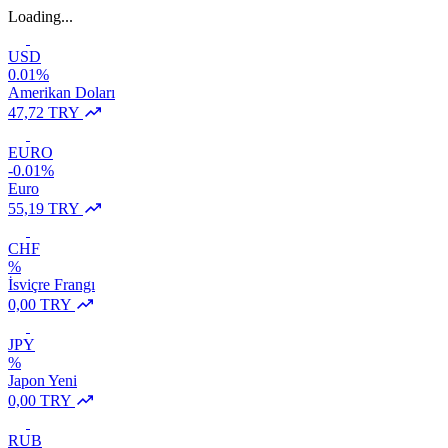
Loading...
USD
0.01%
Amerikan Doları
47,72 TRY
EURO
-0.01%
Euro
55,19 TRY
CHF
%
İsviçre Frangı
0,00 TRY
JPY
%
Japon Yeni
0,00 TRY
RUB