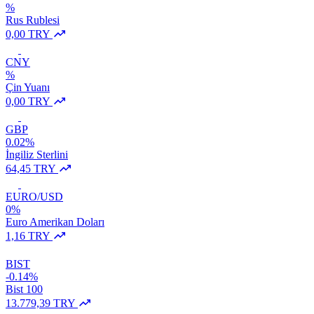
%
Rus Rublesi
0,00 TRY
CNY
%
Çin Yuanı
0,00 TRY
GBP
0.02%
İngiliz Sterlini
64,45 TRY
EURO/USD
0%
Euro Amerikan Doları
1,16 TRY
BIST
-0.14%
Bist 100
13.779,39 TRY