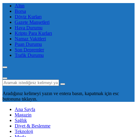
Altın
Borsa
Döviz Kurları
Gazete Manşetleri
Hava Durumu
Kripto Para Kurları
Namaz Vakitleri
Puan Durumu
Son Depremler
Trafik Durumu
Aradığınız kelimeyi yazın ve entera basın, kapatmak için esc
butonuna tıklayın.
Ana Sayfa
Magazin
Sağlık
Diyet & Beslenme
Teknoloji
Moda