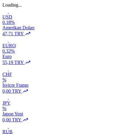
Loading...
USD
0.18%
Amerikan Doları
47,71 TRY
EURO
0.32%
Euro
55,19 TRY
CHF
%
İsviçre Frangı
0,00 TRY
JPY
%
Japon Yeni
0,00 TRY
RUB