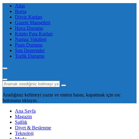
Altın
Borsa
Döviz Kurları
Gazete Manşetleri
Hava Durumu
Kripto Para Kurları
Namaz Vakitleri
Puan Durumu
Son Depremler
Trafik Durumu
Aradığınız kelimeyi yazın ve entera basın, kapatmak için esc
butonuna tıklayın.
Ana Sayfa
Magazin
Sağlık
Diyet & Beslenme
Teknoloji
Moda