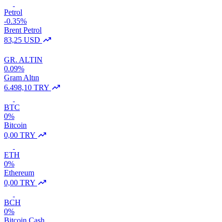
Petrol
-0.35%
Brent Petrol
83,25 USD
GR. ALTIN
0.09%
Gram Altın
6.498,10 TRY
BTC
0%
Bitcoin
0,00 TRY
ETH
0%
Ethereum
0,00 TRY
BCH
0%
Bitcoin Cash