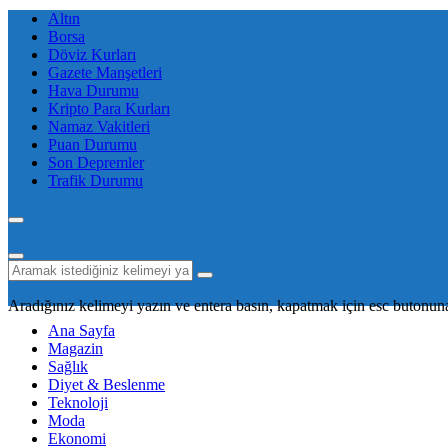
Altın
Borsa
Döviz Kurları
Gazete Manşetleri
Hava Durumu
Kripto Para Kurları
Namaz Vakitleri
Puan Durumu
Son Depremler
Trafik Durumu
Aradığınız kelimeyi yazın ve entera basın, kapatmak için esc butonuna
Ana Sayfa
Magazin
Sağlık
Diyet & Beslenme
Teknoloji
Moda
Ekonomi