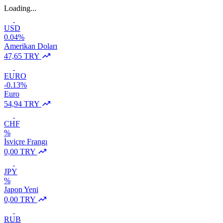
Loading...
USD
0.04%
Amerikan Doları
47,65 TRY
EURO
-0.13%
Euro
54,94 TRY
CHF
%
İsviçre Frangı
0,00 TRY
JPY
%
Japon Yeni
0,00 TRY
RUB