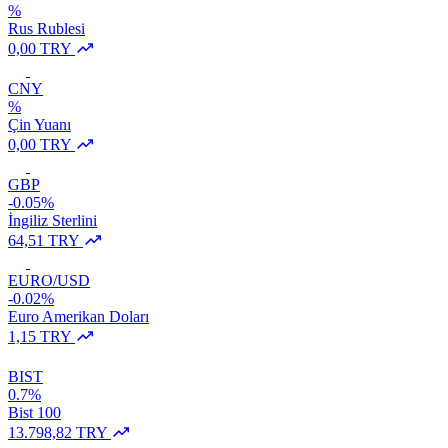
%
Rus Rublesi
0,00 TRY
CNY
%
Çin Yuanı
0,00 TRY
GBP
-0.05%
İngiliz Sterlini
64,51 TRY
EURO/USD
-0.02%
Euro Amerikan Doları
1,15 TRY
BIST
0.7%
Bist 100
13.798,82 TRY