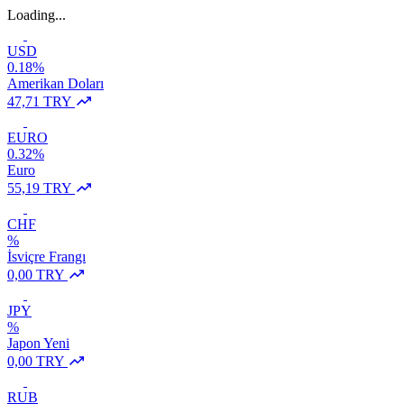
Loading...
USD
0.18%
Amerikan Doları
47,71 TRY
EURO
0.32%
Euro
55,19 TRY
CHF
%
İsviçre Frangı
0,00 TRY
JPY
%
Japon Yeni
0,00 TRY
RUB