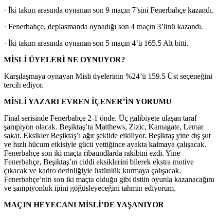
· İki takım arasında oynanan son 9 maçın 7’sini Fenerbahçe kazandı.
· Fenerbahçe, deplasmanda oynadığı son 4 maçın 3’ünü kazandı.
· İki takım arasında oynanan son 5 maçın 4’ü 165.5 Alt bitti.
MİSLİ ÜYELERİ NE OYNUYOR?
Karşılaşmaya oynayan Misli üyelerinin %24’ü 159.5 Üst seçeneğini
tercih ediyor.
MİSLİ YAZARI EVREN İÇENER’İN YORUMU
Final serisinde Fenerbahçe 2-1 önde. Üç galibiyete ulaşan taraf
şampiyon olacak. Beşiktaş’ta Matthews, Zizic, Kamagate, Lemar
sakat. Eksikler Beşiktaş’ı ağır şekilde etkiliyor. Beşiktaş yine dış şut
ve hızlı hücum etkisiyle gücü yettiğince ayakta kalmaya çalışacak.
Fenerbahçe son iki maçta ribaundlarda rakibini ezdi. Yine
Fenerbahçe, Beşiktaş’ın ciddi eksiklerini bilerek ekstra motive
çıkacak ve kadro derinliğiyle üstünlük kurmaya çalışacak.
Fenerbahçe’nin son iki maçta olduğu gibi üstün oyunla kazanacağını
ve şampiyonluk ipini göğüsleyeceğini tahmin ediyorum.
MAÇIN HEYECANI MİSLİ’DE YAŞANIYOR