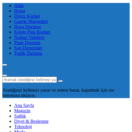
Altın
Borsa
Döviz Kurları
Gazete Manşetleri
Hava Durumu
Kripto Para Kurları
Namaz Vakitleri
Puan Durumu
Son Depremler
Trafik Durumu
Aradığınız kelimeyi yazın ve entera basın, kapatmak için esc
butonuna tıklayın.
Ana Sayfa
Magazin
Sağlık
Diyet & Beslenme
Teknoloji
Moda