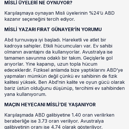
MİSLİ ÜYELERİ NE OYNUYOR?
Karşılaşmaya oynayan Misli üyelerinin %24’ü ABD
kazanır seçeneğini tercih ediyor.
MİSLİ YAZARI FIRAT GÜNAYER’İN YORUMU
Abd turnuvaya iyi başladı. Hareketli ve atlet bir
kadroya sahipler. Etkili hücumcuları var. Ev sahibi
olmanın avantajını da kullanıyorlar. Avustralya ise
tamamen savunma odaklı bir takım. Geçişlerle gol
arıyorlar. Yine kapanıp, uzun topla hücum
edeceklerdir. Fiziksel anlamda bize yaptıklarını ABD’ye
yapmaları mümkün değil çünkü ev sahibinin de fizik
kalitesi yüksek. Ben Abd’nin kalite ve oyun gücü olarak
bariz üstün olduğunu düşünüp, tercihimi ev sahibinden
yana kullanıyorum.
MAÇIN HEYECANI MİSLİ’DE YAŞANIYOR
Karşılaşmada ABD galibiyetine 1.40 oran verilirken
beraberliğe ise 3.73 oran veriliyor. Avustralya
galibiyetinin oranı ise 4.74 olarak gösteriliyor.