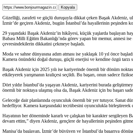
Kopyala
Güzelliği, zarafeti ve güçlü duruşuyla dikkat çeken Başak Akdeniz, ul
İzmir’de geçiren Akdeniz, bugün İstanbul’da hayallerinin peşinden ko
29 yaşındaki Başak Akdeniz’in hikâyesi, küçük yaşlarda başlayan haya
Babası Milli Eğitim Bakanlığı’nda görev yapan bir memur, annesi ise e
çevresindekilerin dikkatini çekmeye başladı.
Moda ve sahne dünyasına adım atması ise yaklaşık 10 yıl önce başladı
Kamera önündeki doğal duruşu, güçlü enerjisi ve kendine özgü tarzı s
Başak Akdeniz için 2025 yılı ise kariyerinde önemli bir dönüm noktası
etkileyerek yarışmanın kraliçesi seçildi. Bu başarı, onun sadece fizik
Dört yıldır İstanbul’da yaşayan Akdeniz, kariyerini burada geliştirme
önemli bir noktaya ulaşmış olsa da, Başak Akdeniz için bu başarı sade
Geleceğe dair planlarında oyunculuk önemli bir yer tutuyor. Sanat dü
hedefliyor. Kamera karşısındaki tecrübesini oyunculukla birleştirerek 
Hayatının her döneminde kararlı ve çalışkan bir karakter sergileyen B
devam ettim,” diyen Akdeniz, gençlere de hayallerinin peşinden gitme
Manisa’da başlayan, İzmir’de büyüyen ve İstanbul’da başarıya dönüşen