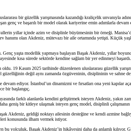
uslararası bir güzellik yarışmasında kazandığı kraliçelik unvanıyla adı
şan genç ve başarılı bir model olarak kariyerine emin adımlarla devam 
llerin yıllar içinde azim ve disiplinle büyümesinin bir örneği. Manisa
v hanımı olan Akdeniz, mütevazı bir aile ortamında yetişti. Küçük yaşl
. Genç yaşta modellik yapmaya başlayan Başak Akdeniz, yıllar boyunca bi
ayesinde kısa sürede sektörde kendine sağlam bir yer edinmeyi başardı.
 oldu. 19 Kasım 2025 tarihinde düzenlenen uluslararası güzellik yarışm
sel güzelliğinin değil aynı zamanda özgüveninin, disiplininin ve sahne d
ye devam ediyor. İstanbul’un dinamizmi ve fırsatları ona yeni kapılar a
ce bir başlangıç.
nyasında farklı alanlarda kendini geliştirmek isteyen Akdeniz, yakın za
daha geniş bir kitleye ulaşmak isteyen genç model, disiplinli çalışmanın 
aşak Akdeniz, geldiği noktayı ailesinin desteğine ve kendi azmine bağl
leri konusunda ilham vermek istiyor.
 bu yolculuk, Başak Akdeniz’in hikâyesini daha da anlamlı kılıyor. Gü