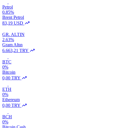
Petrol
0.85%
Brent Petrol
83,19 USD
GR. ALTIN
2.63%
Gram Altın
6.663,21 TRY
BTC
0%
Bitcoin
0,00 TRY
ETH
0%
Ethereum
0,00 TRY
BCH
0%
Bitcoin Cash