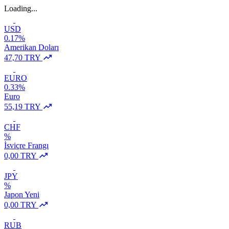
Loading...
USD
0.17%
Amerikan Doları
47,70 TRY
EURO
0.33%
Euro
55,19 TRY
CHF
%
İsviçre Frangı
0,00 TRY
JPY
%
Japon Yeni
0,00 TRY
RUB