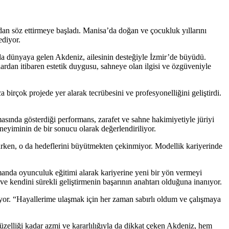
ndan söz ettirmeye başladı. Manisa’da doğan ve çocukluk yıllarını
ediyor.
’da dünyaya gelen Akdeniz, ailesinin desteğiyle İzmir’de büyüdü.
ardan itibaren estetik duygusu, sahneye olan ilgisi ve özgüveniyle
rçok projede yer alarak tecrübesini ve profesyonelliğini geliştirdi.
asında gösterdiği performans, zarafet ve sahne hakimiyetiyle jüriyi
eneyiminin de bir sonucu olarak değerlendiriliyor.
çarken, o da hedeflerini büyütmekten çekinmiyor. Modellik kariyerinde
manda oyunculuk eğitimi alarak kariyerine yeni bir yön vermeyi
ve kendini sürekli geliştirmenin başarının anahtarı olduğuna inanıyor.
ıyor. “Hayallerime ulaşmak için her zaman sabırlı oldum ve çalışmaya
zelliği kadar azmi ve kararlılığıyla da dikkat çeken Akdeniz, hem