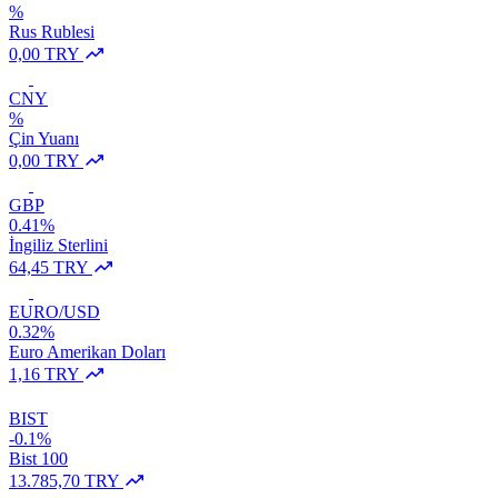
%
Rus Rublesi
0,00 TRY
CNY
%
Çin Yuanı
0,00 TRY
GBP
0.41%
İngiliz Sterlini
64,45 TRY
EURO/USD
0.32%
Euro Amerikan Doları
1,16 TRY
BIST
-0.1%
Bist 100
13.785,70 TRY