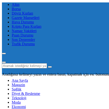
Altın
Borsa
Döviz Kurları
Gazete Manşetleri
Hava Durumu
Kripto Para Kurları
Namaz Vakitleri
Puan Durumu
Son Depremler
Trafik Durumu
Aradığınız kelimeyi yazın ve entera basın, kapatmak için esc butonuna
Ana Sayfa
Magazin
Sağlık
Diyet & Beslenme
Teknoloji
Moda
Ekonomi