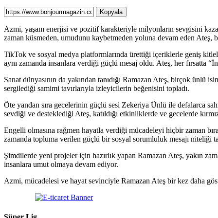
Kopyala
Azmi, yaşam enerjisi ve pozitif karakteriyle milyonların sevgisini kaz
zaman küsmeden, umudunu kaybetmeden yoluna devam eden Ateş, bugü
TikTok ve sosyal medya platformlarında ürettiği içeriklerle geniş kitl
aynı zamanda insanlara verdiği güçlü mesaj oldu. Ateş, her fırsatta “İ
Sanat dünyasının da yakından tanıdığı Ramazan Ateş, birçok ünlü isim
sergilediği samimi tavırlarıyla izleyicilerin beğenisini topladı.
Öte yandan sıra gecelerinin güçlü sesi Zekeriya Ünlü ile defalarca sah
sevdiği ve desteklediği Ateş, katıldığı etkinliklerde ve gecelerde kırmı
Engelli olmasına rağmen hayatla verdiği mücadeleyi hiçbir zaman bıra
zamanda topluma verilen güçlü bir sosyal sorumluluk mesajı niteliği ta
Şimdilerde yeni projeler için hazırlık yapan Ramazan Ateş, yakın zam
insanlara umut olmaya devam ediyor.
Azmi, mücadelesi ve hayat sevinciyle Ramazan Ateş bir kez daha göste
Süper Lig