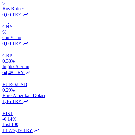
%
Rus Rublesi
0,00 TRY
CNY
%
Çin Yuanı
0,00 TRY
GBP
0.38%
İngiliz Sterlini
64,48 TRY
EURO/USD
0.29%
Euro Amerikan Doları
1,16 TRY
BIST
-0.14%
Bist 100
13.779,39 TRY