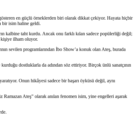
gösteren en güçlü örneklerden biri olarak dikkat çekiyor. Hayata hiçbir
r isim haline geldi.
ın kalbine taht kurdu. Ancak onu farklı kılan sadece popülerliği değil;
 kişiye ilham oluyor.
arının sevilen programlarından İbo Show’a konuk olan Ateş, burada
 kurduğu dostluklarla da adından söz ettiriyor. Birçok ünlü sanatçının
aratıyor. Onun hikâyesi sadece bir başarı öyküsü değil, aynı
siz Ramazan Ateş” olarak anılan fenomen isim, yine engelleri aşarak
rde.