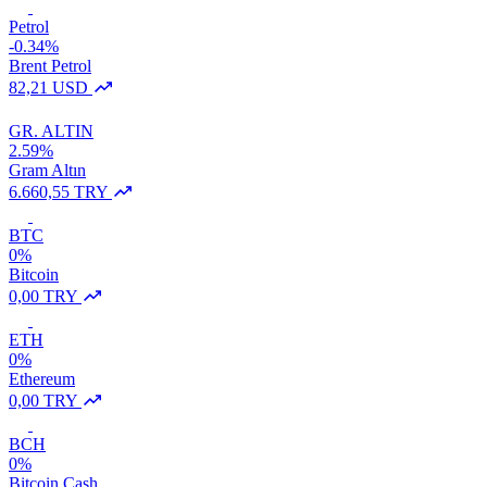
Petrol
-0.34%
Brent Petrol
82,21 USD
GR. ALTIN
2.59%
Gram Altın
6.660,55 TRY
BTC
0%
Bitcoin
0,00 TRY
ETH
0%
Ethereum
0,00 TRY
BCH
0%
Bitcoin Cash