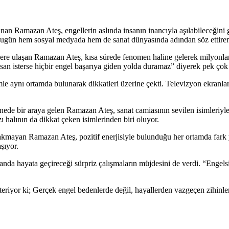
anan Ramazan Ateş, engellerin aslında insanın inancıyla aşılabileceğini 
n hem sosyal medyada hem de sanat dünyasında adından söz ettiren bi
elere ulaşan Ramazan Ateş, kısa sürede fenomen haline gelerek milyonlar
nsan isterse hiçbir engel başarıya giden yolda duramaz” diyerek pek çok
le aynı ortamda bulunarak dikkatleri üzerine çekti. Televizyon ekranl
nede bir araya gelen Ramazan Ateş, sanat camiasının sevilen isimleriyle
zı halının da dikkat çeken isimlerinden biri oluyor.
kmayan Ramazan Ateş, pozitif enerjisiyle bulunduğu her ortamda fark y
şıyor.
anda hayata geçireceği sürpriz çalışmaların müjdesini de verdi. “Engel
riyor ki; Gerçek engel bedenlerde değil, hayallerden vazgeçen zihinle