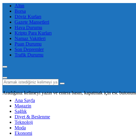
Altın
Borsa
Döviz Kurları
Gazete Manşetleri
Hava Durumu
Kripto Para Kurları
Namaz Vakitleri
Puan Durumu
Son Depremler
Trafik Durumu
Aradığınız kelimeyi yazın ve entera basın, kapatmak için esc butonuna
Ana Sayfa
Magazin
Sağlık
Diyet & Beslenme
Teknoloji
Moda
Ekonomi