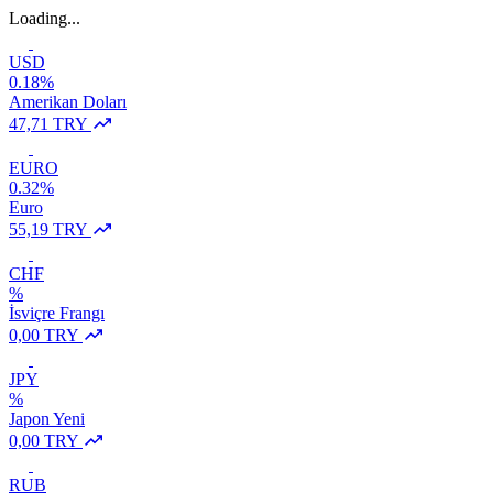
Loading...
USD
0.18%
Amerikan Doları
47,71 TRY
EURO
0.32%
Euro
55,19 TRY
CHF
%
İsviçre Frangı
0,00 TRY
JPY
%
Japon Yeni
0,00 TRY
RUB