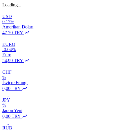
Loading...
USD
0.17%
Amerikan Doları
47,70 TRY
EURO
-0.04%
Euro
54,99 TRY
CHF
%
İsviçre Frangı
0,00 TRY
JPY
%
Japon Yeni
0,00 TRY
RUB