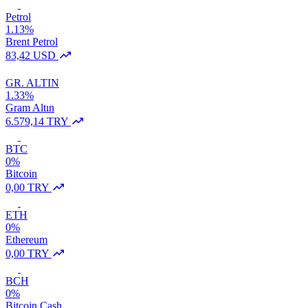
Petrol
1.13%
Brent Petrol
83,42 USD
GR. ALTIN
1.33%
Gram Altın
6.579,14 TRY
BTC
0%
Bitcoin
0,00 TRY
ETH
0%
Ethereum
0,00 TRY
BCH
0%
Bitcoin Cash