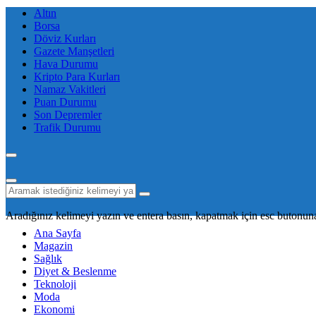
Altın
Borsa
Döviz Kurları
Gazete Manşetleri
Hava Durumu
Kripto Para Kurları
Namaz Vakitleri
Puan Durumu
Son Depremler
Trafik Durumu
Aradığınız kelimeyi yazın ve entera basın, kapatmak için esc butonuna
Ana Sayfa
Magazin
Sağlık
Diyet & Beslenme
Teknoloji
Moda
Ekonomi