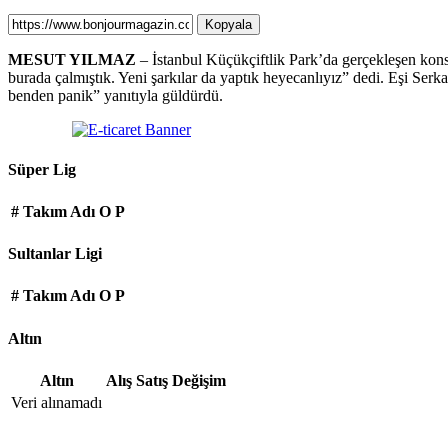
Kopyala
MESUT YILMAZ
– İstanbul Küçükçiftlik Park’da gerçekleşen kons
burada çalmıştık. Yeni şarkılar da yaptık heyecanlıyız” dedi. Eşi Ser
benden panik” yanıtıyla güldürdü.
Süper Lig
#
Takım Adı
O
P
Sultanlar Ligi
#
Takım Adı
O
P
Altın
Altın
Alış
Satış
Değişim
Veri alınamadı