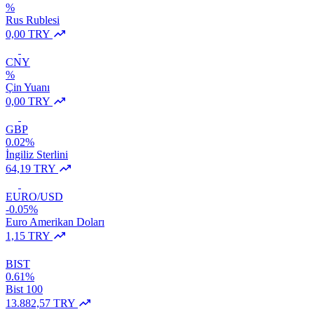
%
Rus Rublesi
0,00 TRY
CNY
%
Çin Yuanı
0,00 TRY
GBP
0.02%
İngiliz Sterlini
64,19 TRY
EURO/USD
-0.05%
Euro Amerikan Doları
1,15 TRY
BIST
0.61%
Bist 100
13.882,57 TRY