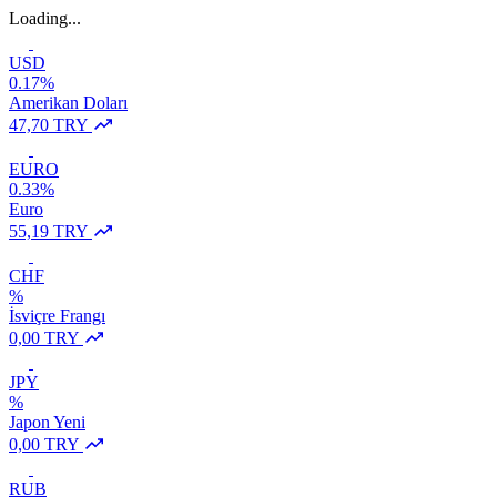
Loading...
USD
0.17%
Amerikan Doları
47,70 TRY
EURO
0.33%
Euro
55,19 TRY
CHF
%
İsviçre Frangı
0,00 TRY
JPY
%
Japon Yeni
0,00 TRY
RUB