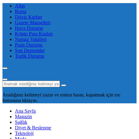
Altın
Borsa
Döviz Kurları
Gazete Manşetleri
Hava Durumu
Kripto Para Kurları
Namaz Vakitleri
Puan Durumu
Son Depremler
Trafik Durumu
Aradığınız kelimeyi yazın ve entera basın, kapatmak için esc
butonuna tıklayın.
Ana Sayfa
Magazin
Sağlık
Diyet & Beslenme
Teknoloji
Moda