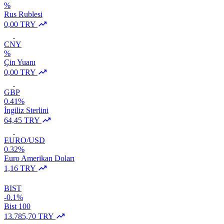
%
Rus Rublesi
0,00 TRY
CNY
%
Çin Yuanı
0,00 TRY
GBP
0.41%
İngiliz Sterlini
64,45 TRY
EURO/USD
0.32%
Euro Amerikan Doları
1,16 TRY
BIST
-0.1%
Bist 100
13.785,70 TRY