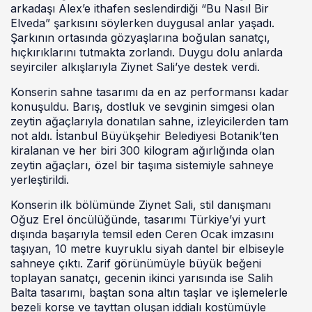
arkadaşı Alex’e ithafen seslendirdiği “Bu Nasıl Bir
Elveda” şarkısını söylerken duygusal anlar yaşadı.
Şarkının ortasında gözyaşlarına boğulan sanatçı,
hıçkırıklarını tutmakta zorlandı. Duygu dolu anlarda
seyirciler alkışlarıyla Ziynet Sali’ye destek verdi.
Konserin sahne tasarımı da en az performansı kadar
konuşuldu. Barış, dostluk ve sevginin simgesi olan
zeytin ağaçlarıyla donatılan sahne, izleyicilerden tam
not aldı. İstanbul Büyükşehir Belediyesi Botanik’ten
kiralanan ve her biri 300 kilogram ağırlığında olan
zeytin ağaçları, özel bir taşıma sistemiyle sahneye
yerleştirildi.
Konserin ilk bölümünde Ziynet Sali, stil danışmanı
Oğuz Erel öncülüğünde, tasarımı Türkiye’yi yurt
dışında başarıyla temsil eden Ceren Ocak imzasını
taşıyan, 10 metre kuyruklu siyah dantel bir elbiseyle
sahneye çıktı. Zarif görünümüyle büyük beğeni
toplayan sanatçı, gecenin ikinci yarısında ise Salih
Balta tasarımı, baştan sona altın taşlar ve işlemelerle
bezeli korse ve tayttan oluşan iddialı kostümüyle