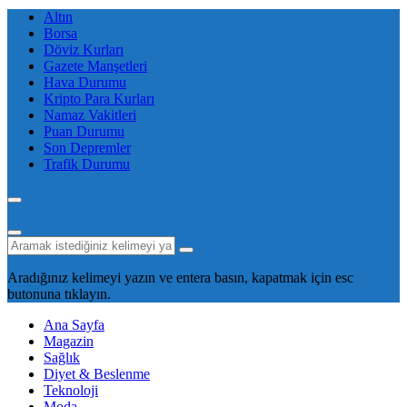
Altın
Borsa
Döviz Kurları
Gazete Manşetleri
Hava Durumu
Kripto Para Kurları
Namaz Vakitleri
Puan Durumu
Son Depremler
Trafik Durumu
Aradığınız kelimeyi yazın ve entera basın, kapatmak için esc
butonuna tıklayın.
Ana Sayfa
Magazin
Sağlık
Diyet & Beslenme
Teknoloji
Moda