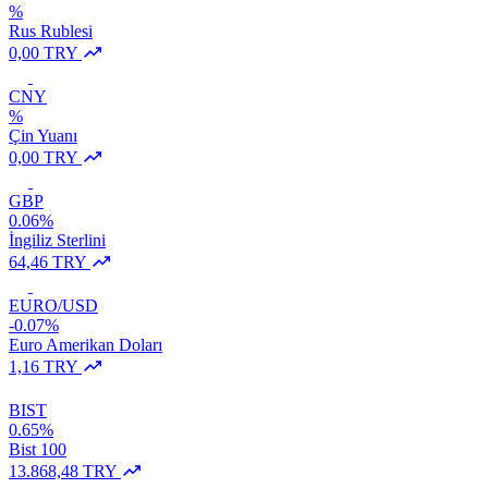
%
Rus Rublesi
0,00 TRY
CNY
%
Çin Yuanı
0,00 TRY
GBP
0.06%
İngiliz Sterlini
64,46 TRY
EURO/USD
-0.07%
Euro Amerikan Doları
1,16 TRY
BIST
0.65%
Bist 100
13.868,48 TRY