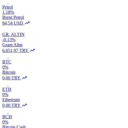
Petrol
1.18%
Brent Petrol
84,54 USD
GR. ALTIN
-0.13%
Gram Altın
6.651,97 TRY
BTC
0%
Bitcoin
0,00 TRY
ETH
0%
Ethereum
0,00 TRY
BCH
0%
Bitcoin Cash