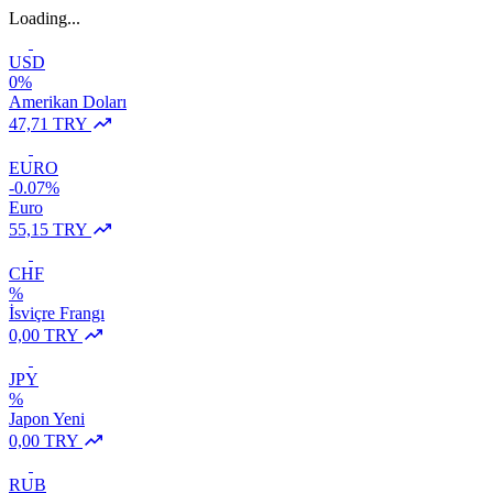
Loading...
USD
0%
Amerikan Doları
47,71 TRY
EURO
-0.07%
Euro
55,15 TRY
CHF
%
İsviçre Frangı
0,00 TRY
JPY
%
Japon Yeni
0,00 TRY
RUB