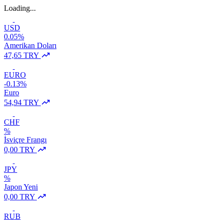
Loading...
USD
0.05%
Amerikan Doları
47,65 TRY
EURO
-0.13%
Euro
54,94 TRY
CHF
%
İsviçre Frangı
0,00 TRY
JPY
%
Japon Yeni
0,00 TRY
RUB