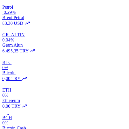
Petrol
-0.29%
Brent Petrol
83,30 USD
GR. ALTIN
0.04%
Gram Altın
6.495,35 TRY
BTC
0%
Bitcoin
0,00 TRY
ETH
0%
Ethereum
0,00 TRY
BCH
0%
Bitcoin Cash