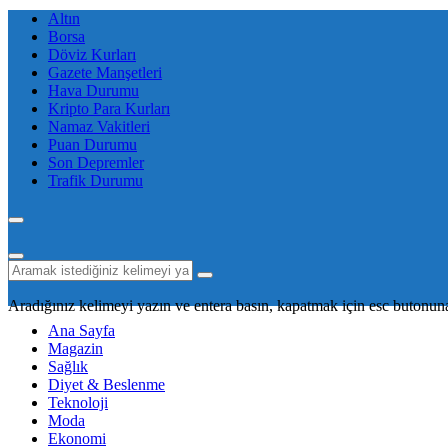
Altın
Borsa
Döviz Kurları
Gazete Manşetleri
Hava Durumu
Kripto Para Kurları
Namaz Vakitleri
Puan Durumu
Son Depremler
Trafik Durumu
Aradığınız kelimeyi yazın ve entera basın, kapatmak için esc butonuna
Ana Sayfa
Magazin
Sağlık
Diyet & Beslenme
Teknoloji
Moda
Ekonomi