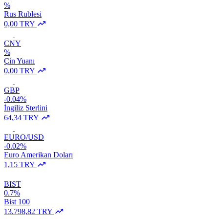
%
Rus Rublesi
0,00 TRY
CNY
%
Çin Yuanı
0,00 TRY
GBP
-0.04%
İngiliz Sterlini
64,34 TRY
EURO/USD
-0.02%
Euro Amerikan Doları
1,15 TRY
BIST
0.7%
Bist 100
13.798,82 TRY