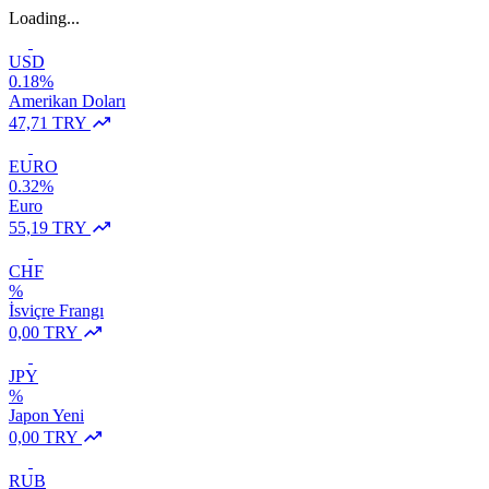
Loading...
USD
0.18%
Amerikan Doları
47,71 TRY
EURO
0.32%
Euro
55,19 TRY
CHF
%
İsviçre Frangı
0,00 TRY
JPY
%
Japon Yeni
0,00 TRY
RUB