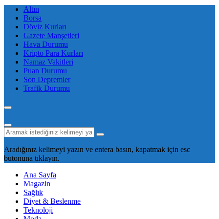
Altın
Borsa
Döviz Kurları
Gazete Manşetleri
Hava Durumu
Kripto Para Kurları
Namaz Vakitleri
Puan Durumu
Son Depremler
Trafik Durumu
Aradığınız kelimeyi yazın ve entera basın, kapatmak için esc
butonuna tıklayın.
Ana Sayfa
Magazin
Sağlık
Diyet & Beslenme
Teknoloji
Moda