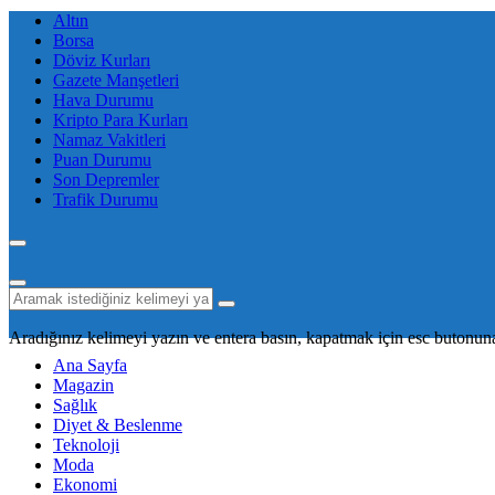
Altın
Borsa
Döviz Kurları
Gazete Manşetleri
Hava Durumu
Kripto Para Kurları
Namaz Vakitleri
Puan Durumu
Son Depremler
Trafik Durumu
Aradığınız kelimeyi yazın ve entera basın, kapatmak için esc butonuna
Ana Sayfa
Magazin
Sağlık
Diyet & Beslenme
Teknoloji
Moda
Ekonomi