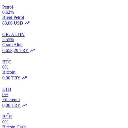
Petrol
0.62%
Brent Petrol
83,00 USD
GR. ALTIN
2.55%
Gram Altın
6.658,29 TRY
BTC
0%
Bitcoin
0,00 TRY
ETH
0%
Ethereum
0,00 TRY
BCH
0%
Bitcoin Cash