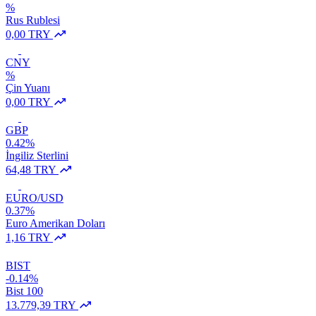
%
Rus Rublesi
0,00 TRY
CNY
%
Çin Yuanı
0,00 TRY
GBP
0.42%
İngiliz Sterlini
64,48 TRY
EURO/USD
0.37%
Euro Amerikan Doları
1,16 TRY
BIST
-0.14%
Bist 100
13.779,39 TRY