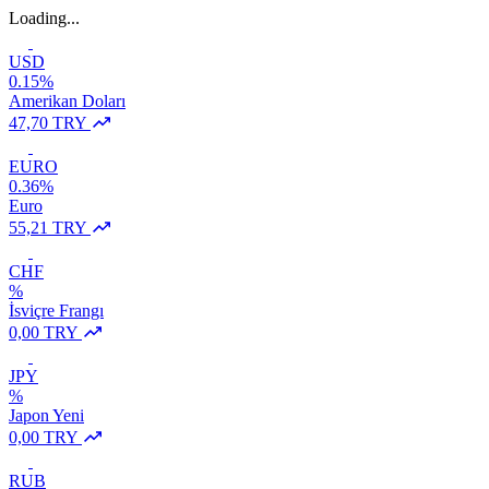
Loading...
USD
0.15%
Amerikan Doları
47,70 TRY
EURO
0.36%
Euro
55,21 TRY
CHF
%
İsviçre Frangı
0,00 TRY
JPY
%
Japon Yeni
0,00 TRY
RUB