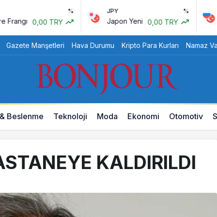
%
JPY
%
RU
angı
Japon Yeni
Rus
0,00 TRY
0,00 TRY
Gazete Manşetleri
Hava Durumu
Kripto Para Kurları
Namaz Vak
 & Beslenme
Teknoloji
Moda
Ekonomi
Otomotiv
S
ASTANEYE KALDIRILDI