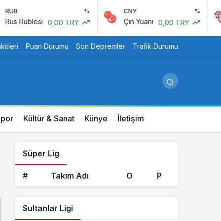
B
%
CNY
%
 Rublesi
Çin Yuanı
0,00 TRY
0,00 TRY
itleri
Puan Durumu
Son Depremler
Trafik Durumu
por
Kültür & Sanat
Künye
İletişim
Süper Lig
#
Takım Adı
O
P
Sultanlar Ligi