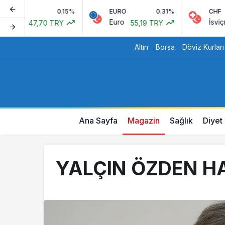
0.15%
EURO
0.31%
CHF
arı
Euro
İsviçre Fr
47,70 TRY
55,19 TRY
Altın
Borsa
Döviz Kurları
Ana Sayfa
Magazin
Sağlık
Diyet
YALÇIN ÖZDEN H