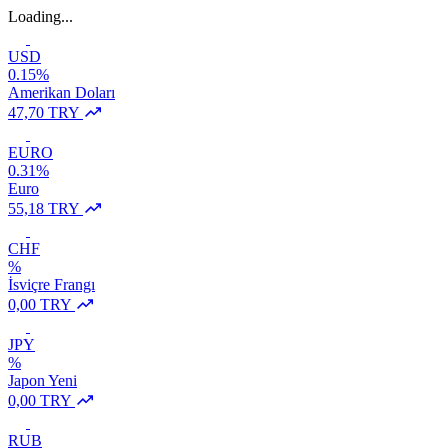
Loading...
USD
0.15%
Amerikan Doları
47,70 TRY
EURO
0.31%
Euro
55,18 TRY
CHF
%
İsviçre Frangı
0,00 TRY
JPY
%
Japon Yeni
0,00 TRY
RUB