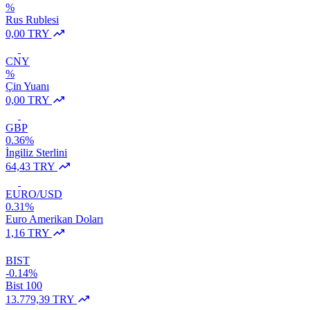
%
Rus Rublesi
0,00 TRY
CNY
%
Çin Yuanı
0,00 TRY
GBP
0.36%
İngiliz Sterlini
64,43 TRY
EURO/USD
0.31%
Euro Amerikan Doları
1,16 TRY
BIST
-0.14%
Bist 100
13.779,39 TRY