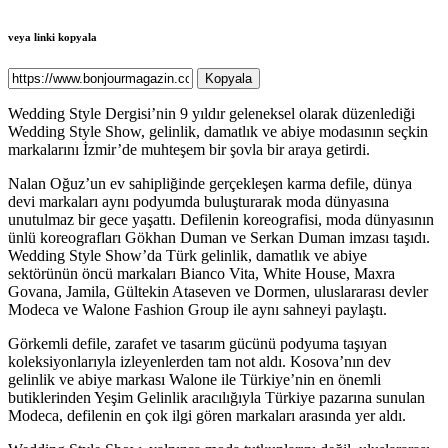
veya linki kopyala
Kopyala
Wedding Style Dergisi’nin 9 yıldır geleneksel olarak düzenlediği
Wedding Style Show, gelinlik, damatlık ve abiye modasının seçkin
markalarını İzmir’de muhteşem bir şovla bir araya getirdi.
Nalan Oğuz’un ev sahipliğinde gerçekleşen karma defile, dünya
devi markaları aynı podyumda buluşturarak moda dünyasına
unutulmaz bir gece yaşattı. Defilenin koreografisi, moda dünyasının
ünlü koreografları Gökhan Duman ve Serkan Duman imzası taşıdı.
Wedding Style Show’da Türk gelinlik, damatlık ve abiye
sektörünün öncü markaları Bianco Vita, White House, Maxra
Govana, Jamila, Gültekin Ataseven ve Dormen, uluslararası devler
Modeca ve Walone Fashion Group ile aynı sahneyi paylaştı.
Görkemli defile, zarafet ve tasarım gücünü podyuma taşıyan
koleksiyonlarıyla izleyenlerden tam not aldı. Kosova’nın dev
gelinlik ve abiye markası Walone ile Türkiye’nin en önemli
butiklerinden Yeşim Gelinlik aracılığıyla Türkiye pazarına sunulan
Modeca, defilenin en çok ilgi gören markaları arasında yer aldı.