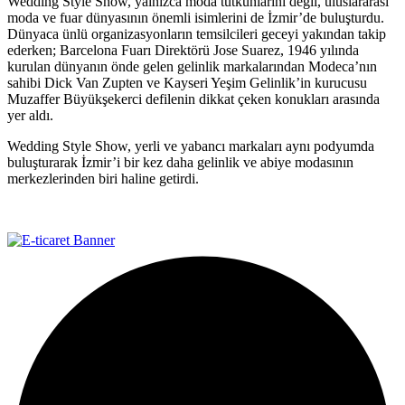
Wedding Style Show, yalnızca moda tutkunlarını değil, uluslararası
moda ve fuar dünyasının önemli isimlerini de İzmir’de buluşturdu.
Dünyaca ünlü organizasyonların temsilcileri geceyi yakından takip
ederken; Barcelona Fuarı Direktörü Jose Suarez, 1946 yılında
kurulan dünyanın önde gelen gelinlik markalarından Modeca’nın
sahibi Dick Van Zupten ve Kayseri Yeşim Gelinlik’in kurucusu
Muzaffer Büyükşekerci defilenin dikkat çeken konukları arasında
yer aldı.
Wedding Style Show, yerli ve yabancı markaları aynı podyumda
buluşturarak İzmir’i bir kez daha gelinlik ve abiye modasının
merkezlerinden biri haline getirdi.