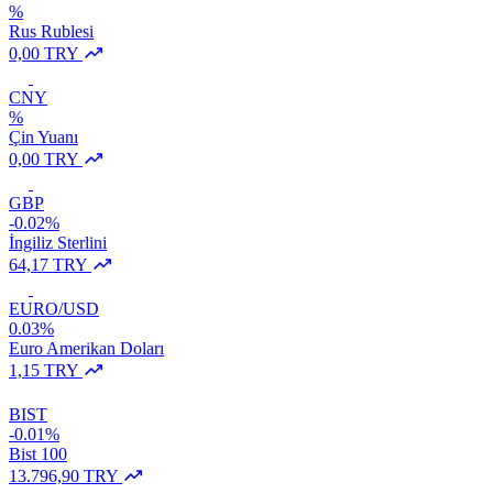
%
Rus Rublesi
0,00 TRY
CNY
%
Çin Yuanı
0,00 TRY
GBP
-0.02%
İngiliz Sterlini
64,17 TRY
EURO/USD
0.03%
Euro Amerikan Doları
1,15 TRY
BIST
-0.01%
Bist 100
13.796,90 TRY