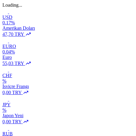
Loading...
USD
0.17%
Amerikan Doları
47,70 TRY
EURO
0.04%
Euro
55,03 TRY
CHF
%
İsviçre Frangı
0,00 TRY
JPY
%
Japon Yeni
0,00 TRY
RUB