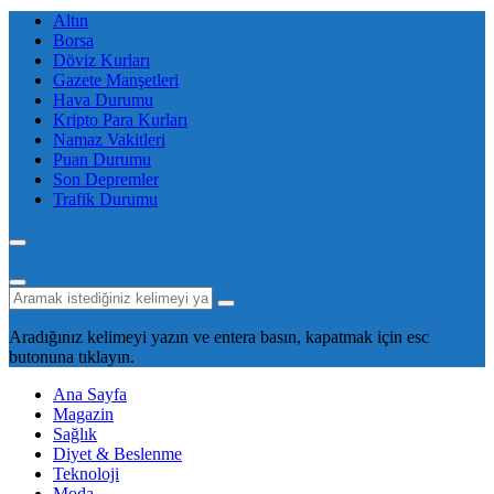
Altın
Borsa
Döviz Kurları
Gazete Manşetleri
Hava Durumu
Kripto Para Kurları
Namaz Vakitleri
Puan Durumu
Son Depremler
Trafik Durumu
Aradığınız kelimeyi yazın ve entera basın, kapatmak için esc
butonuna tıklayın.
Ana Sayfa
Magazin
Sağlık
Diyet & Beslenme
Teknoloji
Moda