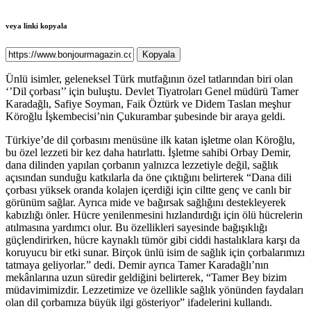
veya linki kopyala
Kopyala
Ünlü isimler, geleneksel Türk mutfağının özel tatlarından biri olan
‘’Dil çorbası’’ için buluştu. Devlet Tiyatroları Genel müdürü Tamer
Karadağlı, Safiye Soyman, Faik Öztürk ve Didem Taslan meşhur
Köroğlu İşkembecisi’nin Çukurambar şubesinde bir araya geldi.
Türkiye’de dil çorbasını menüsüne ilk katan işletme olan Köroğlu,
bu özel lezzeti bir kez daha hatırlattı. İşletme sahibi Orbay Demir,
dana dilinden yapılan çorbanın yalnızca lezzetiyle değil, sağlık
açısından sunduğu katkılarla da öne çıktığını belirterek “Dana dili
çorbası yüksek oranda kolajen içerdiği için ciltte genç ve canlı bir
görünüm sağlar. Ayrıca mide ve bağırsak sağlığını destekleyerek
kabızlığı önler. Hücre yenilenmesini hızlandırdığı için ölü hücrelerin
atılmasına yardımcı olur. Bu özellikleri sayesinde bağışıklığı
güçlendirirken, hücre kaynaklı tümör gibi ciddi hastalıklara karşı da
koruyucu bir etki sunar. Birçok ünlü isim de sağlık için çorbalarımızı
tatmaya geliyorlar.” dedi. Demir ayrıca Tamer Karadağlı’nın
mekânlarına uzun süredir geldiğini belirterek, “Tamer Bey bizim
müdavimimizdir. Lezzetimize ve özellikle sağlık yönünden faydaları
olan dil çorbamıza büyük ilgi gösteriyor” ifadelerini kullandı.