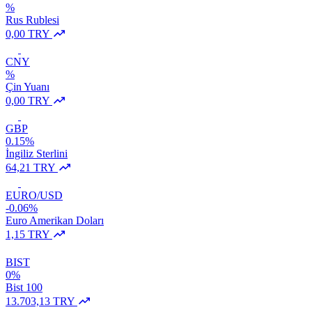
%
Rus Rublesi
0,00 TRY
CNY
%
Çin Yuanı
0,00 TRY
GBP
0.15%
İngiliz Sterlini
64,21 TRY
EURO/USD
-0.06%
Euro Amerikan Doları
1,15 TRY
BIST
0%
Bist 100
13.703,13 TRY