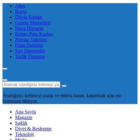
Altın
Borsa
Döviz Kurları
Gazete Manşetleri
Hava Durumu
Kripto Para Kurları
Namaz Vakitleri
Puan Durumu
Son Depremler
Trafik Durumu
Aradığınız kelimeyi yazın ve entera basın, kapatmak için esc
butonuna tıklayın.
Ana Sayfa
Magazin
Sağlık
Diyet & Beslenme
Teknoloji
Moda