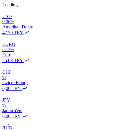
Loading...
USD
0.06%
Amerikan Doları
47,59 TRY
EURO
0.13%
Euro
55,08 TRY
CHF
%
İsviçre Frangı
0,00 TRY
JPY
%
Japon Yeni
0,00 TRY
RUB