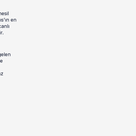
esil
ıs’ın en
anlı
r.
gelen
de
az