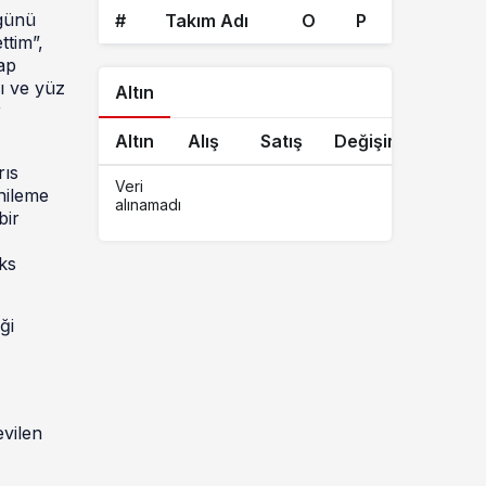
 günü
#
Takım Adı
O
P
ttim”,
ap
rı ve yüz
Altın
r
Altın
Alış
Satış
Değişim
rıs
Veri
nileme
alınamadı
bir
ks
ği
evilen