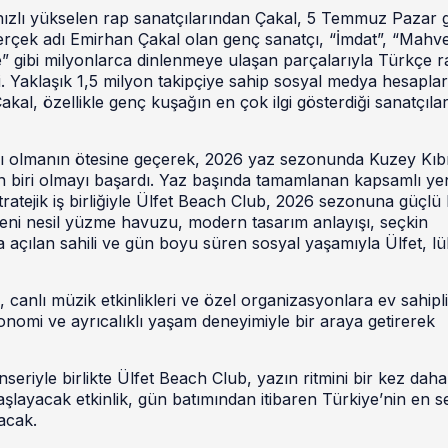
 hızlı yükselen rap sanatçılarından Çakal, 5 Temmuz Pazar
erçek adı Emirhan Çakal olan genç sanatçı, “İmdat”, “Mahve
e” gibi milyonlarca dinlenmeye ulaşan parçalarıyla Türkçe r
di. Yaklaşık 1,5 milyon takipçiye sahip sosyal medya hesapla
akal, özellikle genç kuşağın en çok ilgi gösterdiği sanatçıla
ânı olmanın ötesine geçerek, 2026 yaz sezonunda Kuzey Kıb
en biri olmayı başardı. Yaz başında tamamlanan kapsamlı ye
tratejik iş birliğiyle Ülfet Beach Club, 2026 sezonuna güçlü 
eni nesil yüzme havuzu, modern tasarım anlayışı, seçkin
 açılan sahili ve gün boyu süren sosyal yaşamıyla Ülfet, lü
anlı müzik etkinlikleri ve özel organizasyonlara ev sahipli
nomi ve ayrıcalıklı yaşam deneyimiyle bir araya getirerek
iyle birlikte Ülfet Beach Club, yazın ritmini bir kez daha
layacak etkinlik, gün batımından itibaren Türkiye’nin en s
şacak.