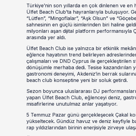
Türkiye’nin son yıllarda en çok dinlenen ve en
Ülfet Beach Club’ta hayranlarıyla buluşuyor. G
“Lütfen”, “Mingoflalar”, “Aşk Olsun” ve “Göçeb
sahnesinin en güçlü isimlerinden biri haline gel
milyonları aşan dijital platform performansıyla Ç
arasında yer aldı.
Ülfet Beach Club ise yalnızca bir etkinlik mek
eğlence hayatının trend belirleyen adreslerind
çalışmaları ve DND Cyprus ile gerçekleştirilen s
dönüşümle merhaba dedi. Tesise kazandırılan y
gastronomi deneyimi, Akdeniz’in berrak sularına
beach club konseptine yeni bir soluk getirdi.
Sezon boyunca uluslararası DJ performansları, c
yapan Ülfet Beach Club, eğlenceyi deniz, gastro
misafirlerine unutulmaz anlar yaşatıyor.
5 Temmuz Pazar günü gerçekleşecek Çakal konser
yükseltecek. Gündüz havuz ve deniz keyfiyle baş
rap yıldızlarından birinin enerjisiyle zirveye ula