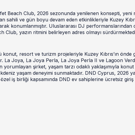
fet Beach Club, 2026 sezonunda yenilenen konsepti, yeni n
n sahili ve gün boyu devam eden etkinlikleriyle Kuzey Kıbr
arak konumlanmıştır. Uluslararası DJ performanslarından c
ch Club, yazın ritmini belirleyen adres olmayı sürdürmektedi
ü konut, resort ve turizm projeleriyle Kuzey Kıbrıs’ın önde 
dır. La Joya, La Joya Perla, La Joya Perla II ve Lagoon Ver
den yorumlayan şirket, yaşam tarzı odaklı yaklaşımıyla konut
bir Akdeniz yaşam deneyimi sunmaktadır. DND Cyprus, 2026 y
özel iş birliği kapsamında DND ev sahiplerine ücretsiz giriş