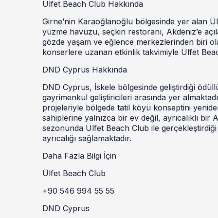
Ülfet Beach Club Hakkında
Girne’nin Karaoğlanoğlu bölgesinde yer alan Ül
yüzme havuzu, seçkin restoranı, Akdeniz’e açıla
gözde yaşam ve eğlence merkezlerinden biri ol
konserlere uzanan etkinlik takvimiyle Ülfet Bea
DND Cyprus Hakkında
DND Cyprus, İskele bölgesinde geliştirdiği ödüll
gayrimenkul geliştiricileri arasında yer almakta
projeleriyle bölgede tatil köyü konseptini yeni
sahiplerine yalnızca bir ev değil, ayrıcalıklı 
sezonunda Ülfet Beach Club ile gerçekleştirdiği 
ayrıcalığı sağlamaktadır.
Daha Fazla Bilgi İçin
Ülfet Beach Club
+90 546 994 55 55
DND Cyprus