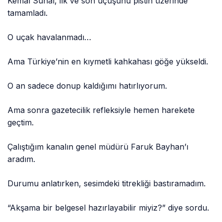
Kemal Sunal, ilk ve son uçuşunu pistin üzerinde
tamamladı.
O uçak havalanmadı…
Ama Türkiye’nin en kıymetli kahkahası göğe yükseldi.
O an sadece donup kaldığımı hatırlıyorum.
Ama sonra gazetecilik refleksiyle hemen harekete
geçtim.
Çalıştığım kanalın genel müdürü Faruk Bayhan’ı
aradım.
Durumu anlatırken, sesimdeki titrekliği bastıramadım.
“Akşama bir belgesel hazırlayabilir miyiz?” diye sordu.