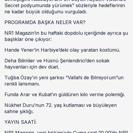
Secret podyumunda yürümek” sözleriyle hedeflerinin
ne kadar büyük olduğunu vurguladı.
PROGRAMDA BAŞKA NELER VAR?
NR1 Magazin’in bu haftaki dopdolu içeriğinde ayrıca şu
başlıklar öne çıkıyor:
Hande Yener’in Harbiye’deki olay yaratan kostümü.
Deha Bilimlier ve Hüsnü Şenlendirici’den sokak
hayvanları için dev düet.
Tuğba Özay’ın yeni şarkısı “Vallahi de Bilmiyorum”un
renkli lansmanı.
Funda Arar ve Kubat’ın güldüren kilo verme polemiği.
Nükhet Duru’nun 72. yaş kutlaması ve büyüleyen
sahne şıklığı.
YAYIN SAATİ:
NR1 Magazin, yeni bölümüyle Cuma saat 20.00’de NR1