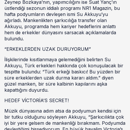
Zeynep Bozkaya’nın, yapımcılığını ise Suat Yanç’ın
üstlendiği sezonun iddialı programı NR1 Magazin, bu
hafta podyumların devleşen ismi Su Akkuyu’yu
ağırladı. Mankenlikten şarkıcılığa transfer olan
Akkuyu, programda hem kariyer hedeflerini anlattı
hem de erkekler dünyasını sarsacak açıklamalarda
bulundu.
“ERKEKLERDEN UZAK DURUYORUM”
İlişkilerinde kısıtlanmaya gelemediğini belirten Su
Akkuyu, Türk erkekleri hakkında çok konuşulacak bir
tespitte bulundu: “Türk erkeği baskıcı! Bu yüzden bir
süre erkeklerden uzak durma kararı aldım.” diyen
güzel manken, bir süre kalbinin kapılarını aşka
kapattığını duyurdu.
HEDEF VİCTORİA’S SECRET!
Müzik dünyasına adım atsa da podyumun kendisi için
bir tutku olduğunu söyleyen Akkuyu, “Şarkıcılıkta çok
iyi bir yere gelsem de mankenliği bırakmam. Podyumda
devleştiğimi hissediyorum. En büyük hayalim Victoria’s