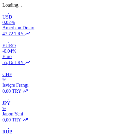
Loading...
USD
0.02%
Amerikan Doları
47,72 TRY
EURO
-0.04%
Euro
55,16 TRY
CHF
%
İsviçre Frangı
0,00 TRY
JPY
%
Japon Yeni
0,00 TRY
RUB