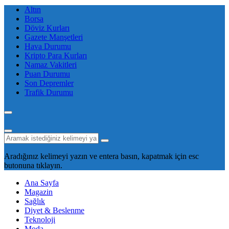
Altın
Borsa
Döviz Kurları
Gazete Manşetleri
Hava Durumu
Kripto Para Kurları
Namaz Vakitleri
Puan Durumu
Son Depremler
Trafik Durumu
Aradığınız kelimeyi yazın ve entera basın, kapatmak için esc
butonuna tıklayın.
Ana Sayfa
Magazin
Sağlık
Diyet & Beslenme
Teknoloji
Moda