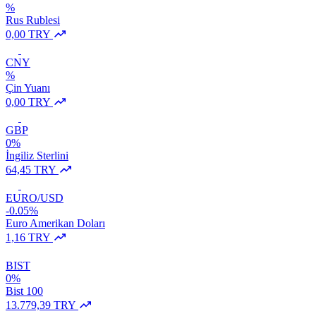
%
Rus Rublesi
0,00 TRY
CNY
%
Çin Yuanı
0,00 TRY
GBP
0%
İngiliz Sterlini
64,45 TRY
EURO/USD
-0.05%
Euro Amerikan Doları
1,16 TRY
BIST
0%
Bist 100
13.779,39 TRY