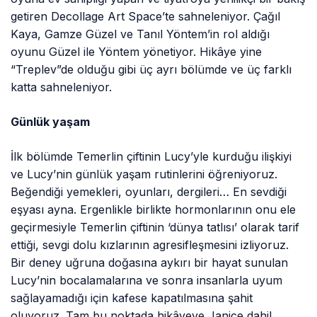
getiren Decollage Art Space’te sahneleniyor. Çağıl
Kaya, Gamze Güzel ve Tanıl Yöntem’in rol aldığı
oyunu Güzel ile Yöntem yönetiyor. Hikâye yine
“Treplev”de olduğu gibi üç ayrı bölümde ve üç farklı
katta sahneleniyor.
Günlük yaşam
İlk bölümde Temerlin çiftinin Lucy’yle kurduğu ilişkiyi
ve Lucy’nin günlük yaşam rutinlerini öğreniyoruz.
Beğendiği yemekleri, oyunları, dergileri… En sevdiği
eşyası ayna. Ergenlikle birlikte hormonlarının onu ele
geçirmesiyle Temerlin çiftinin ‘dünya tatlısı’ olarak tarif
ettiği, sevgi dolu kızlarının agresifleşmesini izliyoruz.
Bir deney uğruna doğasına aykırı bir hayat sunulan
Lucy’nin bocalamalarına ve sonra insanlarla uyum
sağlayamadığı için kafese kapatılmasına şahit
oluyoruz. Tam bu noktada hikâyeye Janice dahil