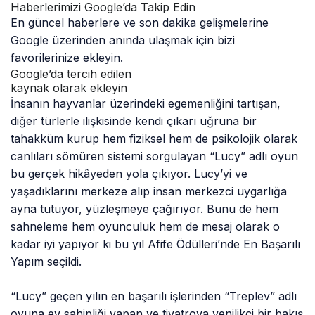
Haberlerimizi Google’da Takip Edin
En güncel haberlere ve son dakika gelişmelerine
Google üzerinden anında ulaşmak için bizi
favorilerinize ekleyin.
Google’da tercih edilen
kaynak olarak ekleyin
İnsanın hayvanlar üzerindeki egemenliğini tartışan,
diğer türlerle ilişkisinde kendi çıkarı uğruna bir
tahakküm kurup hem fiziksel hem de psikolojik olarak
canlıları sömüren sistemi sorgulayan “Lucy” adlı oyun
bu gerçek hikâyeden yola çıkıyor. Lucy’yi ve
yaşadıklarını merkeze alıp insan merkezci uygarlığa
ayna tutuyor, yüzleşmeye çağırıyor. Bunu de hem
sahneleme hem oyunculuk hem de mesaj olarak o
kadar iyi yapıyor ki bu yıl Afife Ödülleri’nde En Başarılı
Yapım seçildi.
“Lucy” geçen yılın en başarılı işlerinden “Treplev” adlı
oyuna ev sahipliği yapan ve tiyatroya yenilikçi bir bakış