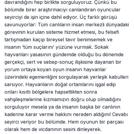
davrandığını hep birlikte sorguluyoruz. Çünkü bu
bölümde birer araştırmacıyı canlandıran oyuncular
seyirciyi de işin içine dahil ediyor. Üç farklı görüşü
savunuyorlar: Tüm canlıların insan merkezli dünyadaki
görevinin kurulan sisteme hizmet etmesi, bu felsefi
tartışmadan kaçıp bireysel tavır benimsemek ve
insanın ‘tüm suçlarını’ yüzüne vurmak. Sokak
hayvanları yasasının gündemde olduğu bu dönemde
gerçekçi, sert ve sebep-sonuç ilişkisine dayanan bir
yorum ortaya koyan oyun insanın hayvanlar
üzerindeki egemenliğini sorgulayarak yerleşik kabulleri
sarsıyor. Hayvanların doğal ortamlarını işgal edip
onları kısıtlı bölgelere hapsettikten sonra
vahşileşmelerine kızmamızın doğru olup olmadığını
sorguluyor mesela ya da insanın başka bir canlının
kaderine karar verme hakkını nereden aldığını! Cevabı
seyirci veriyor bu bölümde. Hem oyunun bir parçası
olarak hem de vicdanının sesini dinleyerek.