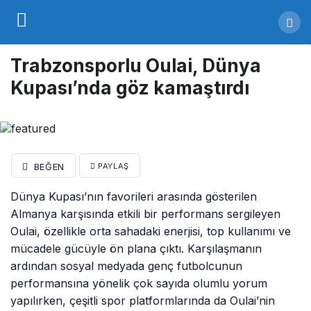
Trabzonsporlu Oulai, Dünya
Kupası’nda göz kamaştırdı
BEĞEN
PAYLAŞ
Dünya Kupası’nın favorileri arasında gösterilen
Almanya karşısında etkili bir performans sergileyen
Oulai, özellikle orta sahadaki enerjisi, top kullanımı ve
mücadele gücüyle ön plana çıktı. Karşılaşmanın
ardından sosyal medyada genç futbolcunun
performansına yönelik çok sayıda olumlu yorum
yapılırken, çeşitli spor platformlarında da Oulai’nin