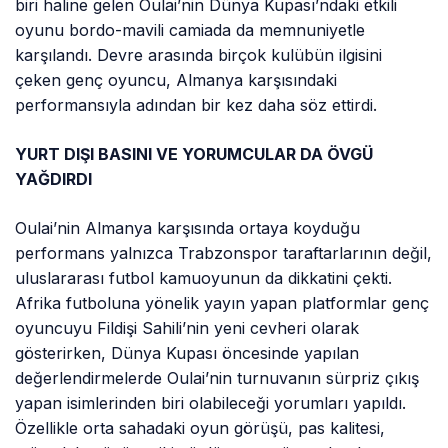
biri haline gelen Oulai’nin Dünya Kupası’ndaki etkili
oyunu bordo-mavili camiada da memnuniyetle
karşılandı. Devre arasında birçok kulübün ilgisini
çeken genç oyuncu, Almanya karşısındaki
performansıyla adından bir kez daha söz ettirdi.
YURT DIŞI BASINI VE YORUMCULAR DA ÖVGÜ
YAĞDIRDI
Oulai’nin Almanya karşısında ortaya koyduğu
performans yalnızca Trabzonspor taraftarlarının değil,
uluslararası futbol kamuoyunun da dikkatini çekti.
Afrika futboluna yönelik yayın yapan platformlar genç
oyuncuyu Fildişi Sahili’nin yeni cevheri olarak
gösterirken, Dünya Kupası öncesinde yapılan
değerlendirmelerde Oulai’nin turnuvanın sürpriz çıkış
yapan isimlerinden biri olabileceği yorumları yapıldı.
Özellikle orta sahadaki oyun görüşü, pas kalitesi,