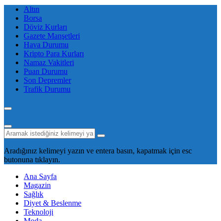
Altın
Borsa
Döviz Kurları
Gazete Manşetleri
Hava Durumu
Kripto Para Kurları
Namaz Vakitleri
Puan Durumu
Son Depremler
Trafik Durumu
Aradığınız kelimeyi yazın ve entera basın, kapatmak için esc
butonuna tıklayın.
Ana Sayfa
Magazin
Sağlık
Diyet & Beslenme
Teknoloji
Moda