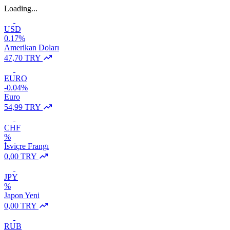
Loading...
USD
0.17%
Amerikan Doları
47,70 TRY
EURO
-0.04%
Euro
54,99 TRY
CHF
%
İsviçre Frangı
0,00 TRY
JPY
%
Japon Yeni
0,00 TRY
RUB