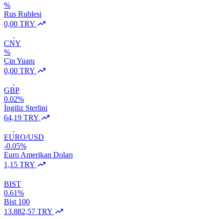
%
Rus Rublesi
0,00 TRY
CNY
%
Çin Yuanı
0,00 TRY
GBP
0.02%
İngiliz Sterlini
64,19 TRY
EURO/USD
-0.05%
Euro Amerikan Doları
1,15 TRY
BIST
0.61%
Bist 100
13.882,57 TRY