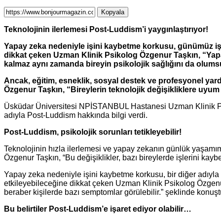
Kopyala
Teknolojinin ilerlemesi
Post-Luddism’i yaygınlaştırıyor!
Yapay zeka nedeniyle işini kaybetme korkusu, günümüz iş 
dikkat çeken Uzman Klinik Psikolog Özgenur Taşkın, “
Yap
kalmaz aynı zamanda bireyin psikolojik sağlığını da olumsuz
Ancak, eğitim, esneklik, sosyal destek ve profesyonel ya
Özgenur Taşkın, “Bireylerin teknolojik değişikliklere uyum
Üsküdar Üniversitesi NPİSTANBUL Hastanesi Uzman Klinik Psiko
adıyla Post-Luddism hakkında bilgi verdi.
Post-Luddism, psikolojik sorunları tetikleyebilir!
Teknolojinin hızla ilerlemesi ve yapay zekanın günlük yaşamımı
Özgenur Taşkın, “Bu değişiklikler, bazı bireylerde işlerini kay
Yapay zeka nedeniyle işini kaybetme korkusu, bir diğer adıyl
etkileyebileceğine dikkat çeken Uzman Klinik Psikolog Özgenur Ta
beraber kişilerde bazı semptomlar görülebilir.” şeklinde konuşt
Bu belirtiler Post-Luddism’e işaret ediyor olabilir…