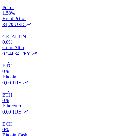
Petrol
1.58%
Brent Petrol
83,79 USD
GR. ALTIN
0.8%
Gram Altın
6.544,34 TRY
BTC
0%
Bitcoin
0,00 TRY
ETH
0%
Ethereum
0,00 TRY
BCH
0%
Bitcoin Cash