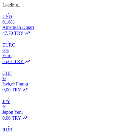
Loading...
USD
0.16%
Amerikan Doları
47,70 TRY
EURO
0%
Euro
55,01 TRY
CHF
%
İsviçre Frangı
0,00 TRY
JPY
%
Japon Yeni
0,00 TRY
RUB