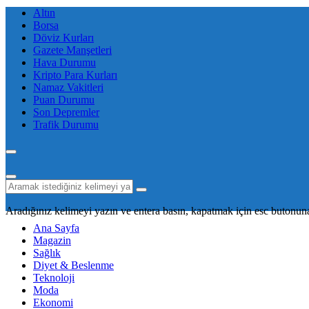
Altın
Borsa
Döviz Kurları
Gazete Manşetleri
Hava Durumu
Kripto Para Kurları
Namaz Vakitleri
Puan Durumu
Son Depremler
Trafik Durumu
Aradığınız kelimeyi yazın ve entera basın, kapatmak için esc butonuna
Ana Sayfa
Magazin
Sağlık
Diyet & Beslenme
Teknoloji
Moda
Ekonomi