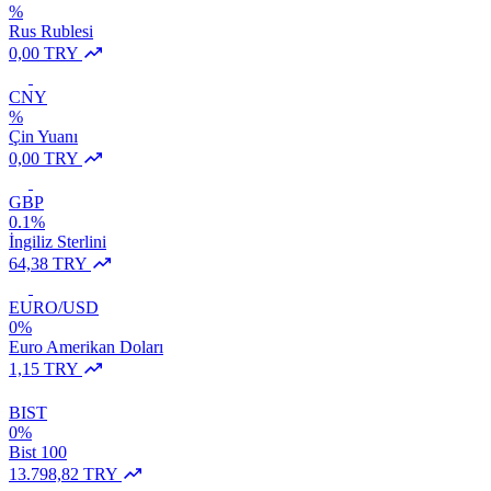
%
Rus Rublesi
0,00 TRY
CNY
%
Çin Yuanı
0,00 TRY
GBP
0.1%
İngiliz Sterlini
64,38 TRY
EURO/USD
0%
Euro Amerikan Doları
1,15 TRY
BIST
0%
Bist 100
13.798,82 TRY