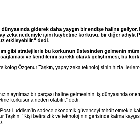
dünyasında giderek daha yaygın bir endişe haline geliyor. 
ay zeka nedeniyle işini kaybetme korkusu, bir diğer adıyl
 etkileyebilir.” dedi.
rdım gibi stratejilerle bu korkunun üstesinden gelmenin m
 sağlaması ve kendilerini sürekli olarak geliştirmesi, bu ko
log Özgenur Taşkın, yapay zeka teknolojisinin hızla ilerlemesi
zın ayrılmaz bir parçası haline gelmesinin, iş dünyasında önemli
betme korkusuna neden olabilir.” dedi.
a Post-Luddism’in sadece ekonomik güvenceyi tehdit etmekle kal
şkın, “Kişi belirsizlik ve teknolojinin gerisinde kalma kaygısı il
u.