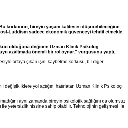
Bu korkunun, bireyin yaşam kalitesini düşürebileceğine
a Post-Luddism sadece ekonomik güvenceyi tehdit etmekle
ümkün olduğuna değinen Uzman Klinik Psikolog
rkuyu azaltmada önemli bir rol oynar.” vurgusunu yaptı.
yle ortaya çıkan işini kaybetme korkusu, bir diğer
 değişikliklere yol açtığını hatırlatan Uzman Klinik Psikolog
madığını aynı zamanda bireyin psikolojik sağlığını da olumsuz
e yetersizlik hissine sahip olabilir. Teknolojinin gelişmesi ile